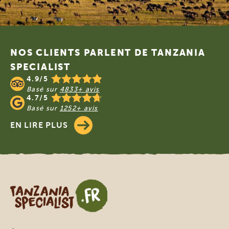
Footer
NOS CLIENTS PARLENT DE TANZANIA
SPECIALIST
4.9/5
Basé sur
4833+ avis
4.7/5
Basé sur
1252+ avis
EN LIRE PLUS
Tanzania Specialist