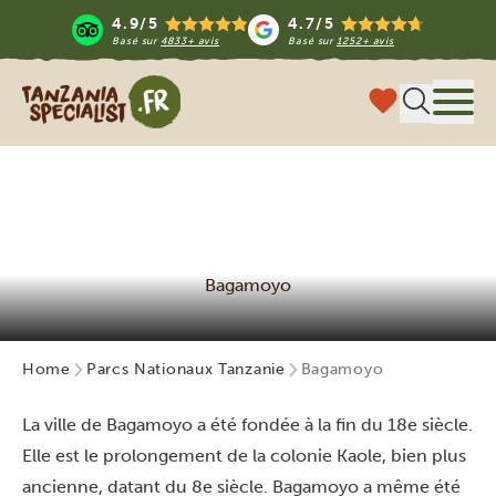
4.9/5
4.7/5
Basé sur
4833+ avis
Basé sur
1252+ avis
Tanzania Specialist
Menu
Bagamoyo
Home
Parcs Nationaux Tanzanie
Bagamoyo
La ville de Bagamoyo a été fondée à la fin du 18e siècle.
Elle est le prolongement de la colonie Kaole, bien plus
ancienne, datant du 8e siècle. Bagamoyo a même été