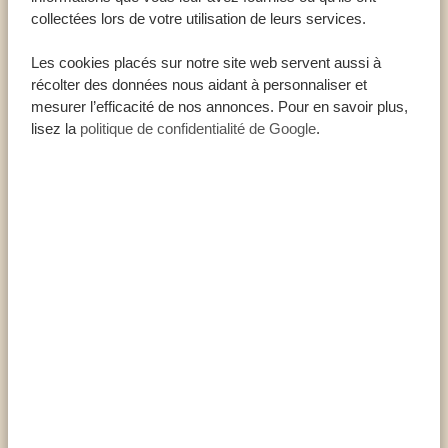
première moitié du XIXe siècle, l’ivoire et les
collectées lors de votre utilisation de leurs services.
esclaves. Les ruines de Kaole à proximité sont les
vestiges de deux mosquées et de 30 tombes du
Les cookies placés sur notre site web servent aussi à
13ème siècle.
récolter des données nous aidant à personnaliser et
FAITS CONCERNANT BAGAMOYO
mesurer l’efficacité de nos annonces. Pour en savoir plus,
lisez la
politique de confidentialité de Google
.
fondée à la fin du XVIIIe siècle
une population d’environ 83 000 personnes
dans l’océan Indien, en face de Zanzibar
entre Dar Es Salaam et le parc national de
Saadani
Les points forts de Bagamoyo
autrefois capitale de l’Afrique orientale
allemande
était un port commercial important
Ruines de Kaole du 13ème siècle