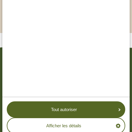
de nombreux explorateurs européens ont
commencé et terminé leurs voyages ici
centre pour la construction de boutres
VOYAGES ASSOCIÉS
Tout autoriser
Afficher les détails