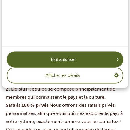
Voici quelques bonnes raisons :
Tour opérateur local
Nous sommes basés à Arusha en
Tanzanie où nous travaillons dans nos propres
bureaux. Vous pourrez donc nous rencontrer en chair
et en os lors de votre voyage en Tanzanie. L’un de nos
principaux points forts est que nous ne dépendons
pas des agences locales puisque nous avons notre
Tout autoriser
propre bureau et notre propre équipe à Arusha ainsi
que nos propres véhicules de safari et guides. Nous
Afficher les détails
organisons et contrôlons l’ensemble du voyage de A à
Z. De plus, l’équipe se compose principalement de
membres qui connaissent le pays et la culture.
Safaris 100 % privés
Nous offrons des safaris privés
personnalisés, afin que vous puissiez explorer le pays à
votre rythme, exactement comme vous le souhaitez !
Vous décidez où aller, quand et combien de temps.