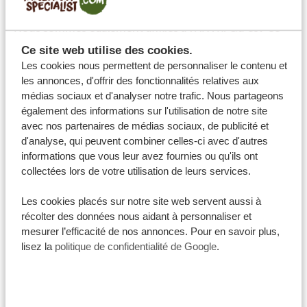
:
https://www.sgr.nl/english/
Nous sommes également affiliés à l’ANVR. Qu’est-ce
que c’est, l’ANVR ? L’ANVR est l’Association générale
Ce site web utilise des cookies.
Les cookies nous permettent de personnaliser le contenu et
néerlandaise des entreprises de voyage. C’est une
les annonces, d'offrir des fonctionnalités relatives aux
association commerciale qui représente les intérêts
médias sociaux et d'analyser notre trafic. Nous partageons
des organisateurs de voyages tels que les agences de
également des informations sur l'utilisation de notre site
voyages. Mais l’ANVR est un organisme également
avec nos partenaires de médias sociaux, de publicité et
d'analyse, qui peuvent combiner celles-ci avec d'autres
important pour les consommateurs. Si vous réservez
informations que vous leur avez fournies ou qu'ils ont
votre voyage auprès d’un organisme affilié à l’ANVR,
collectées lors de votre utilisation de leurs services.
cela offre un certain nombre de certitudes, par
exemple, sur la qualité des conseils de voyage et le
Les cookies placés sur notre site web servent aussi à
récolter des données nous aidant à personnaliser et
traitement approprié des réclamations. L’ANVR vous
mesurer l’efficacité de nos annonces. Pour en savoir plus,
assure également que vous récupérerez votre argent
lisez la
politique de confidentialité de Google
.
au cas où la compagnie de voyages fera faillite. Pour
plus d’informations, nous vous invitons à vous rendre
sur le site de l’ANVR :