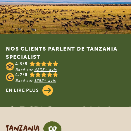
Footer
NOS CLIENTS PARLENT DE TANZANIA
SPECIALIST
4.9/5
Basé sur
4833+ avis
4.7/5
Basé sur
1252+ avis
EN LIRE PLUS
Tanzania Specialist