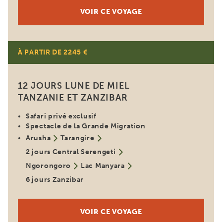
VOIR CE VOYAGE
À PARTIR DE 2245 €
Voyage en couple
12 JOURS LUNE DE MIEL
TANZANIE ET ZANZIBAR
Safari privé exclusif
Spectacle de la Grande Migration
Arusha
Tarangire
2 jours Central Serengeti
Ngorongoro
Lac Manyara
6 jours Zanzibar
VOIR CE VOYAGE