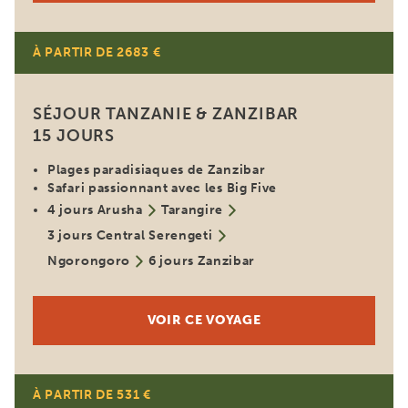
À PARTIR DE 2683 €
SÉJOUR TANZANIE & ZANZIBAR
15 JOURS
Plages paradisiaques de Zanzibar
Safari passionnant avec les Big Five
4 jours Arusha
Tarangire
3 jours Central Serengeti
Ngorongoro
6 jours Zanzibar
VOIR CE VOYAGE
À PARTIR DE 531 €