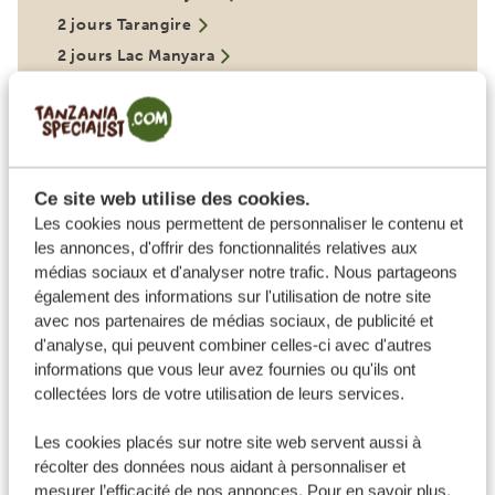
2 jours Tarangire
2 jours Lac Manyara
2 jours Lac Natron
3 jours Central Serengeti
2 jours Ngorongoro
Lac Eyasi
Moshi
Ce site web utilise des cookies.
Les cookies nous permettent de personnaliser le contenu et
les annonces, d'offrir des fonctionnalités relatives aux
VOIR CE VOYAGE
médias sociaux et d'analyser notre trafic. Nous partageons
également des informations sur l'utilisation de notre site
avec nos partenaires de médias sociaux, de publicité et
À PARTIR DE 2006 €
d'analyse, qui peuvent combiner celles-ci avec d'autres
informations que vous leur avez fournies ou qu'ils ont
collectées lors de votre utilisation de leurs services.
SAFARI TANZANIE 9 JOURS
[GRANDE MIGRATION EN
Les cookies placés sur notre site web servent aussi à
récolter des données nous aidant à personnaliser et
OPTION]
mesurer l’efficacité de nos annonces. Pour en savoir plus,