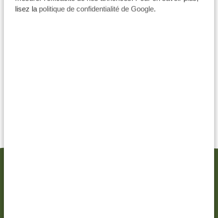
Safaris avec les Big Five
lisez la
politique de confidentialité de Google
.
Spectacle de la Grande Migration
Arusha
Tarangire
Lac Manyara
3 jours Central Serengeti
Ngorongoro
2 jours Moshi
VOIR CE VOYAGE
Découvrez la Tanzanie
S’il y a bien un pays où vous pourrez faire l’expérience
d’un authentique safari, c’est bien la Tanzanie. Offrant