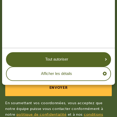
France
+33
Pays
*
France
J'accepte de recevoir la newsletter avec des
informations, astuces et idées pour planifier
Tout autoriser
mon prochain voyage.
Afficher les détails
En soumettant vos coordonnées, vous acceptez que
notre équipe puisse vous contacter conformément à
notre
politique de confidentialité
et à nos
conditions