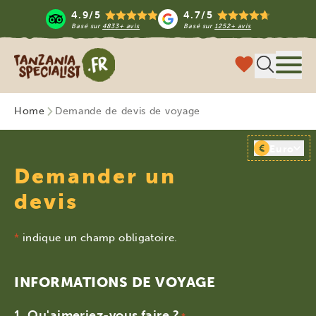
4.9/5
4.7/5
Basé sur
4833+ avis
Basé sur
1252+ avis
Tanzania Specialist
Menu
Home
Demande de devis de voyage
€
Euro
Demander un
devis
*
indique un champ obligatoire.
INFORMATIONS DE VOYAGE
Qu'aimeriez-vous faire ?