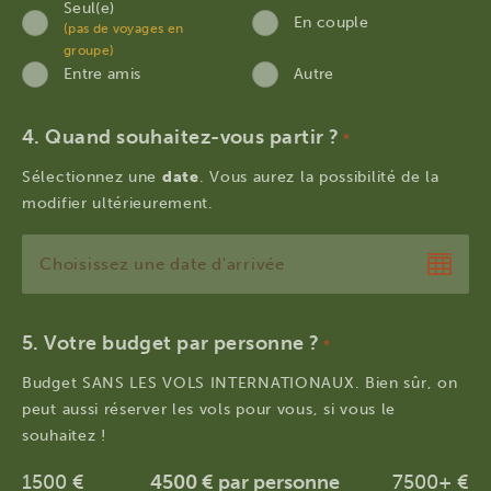
Seul(e)
En couple
(pas de voyages en
groupe)
Entre amis
Autre
Quand souhaitez-vous partir ?
*
Sélectionnez une
date
. Vous aurez la possibilité de la
modifier ultérieurement.
JJ
slash
MM
Votre budget par personne ?
*
slash
Budget SANS LES VOLS INTERNATIONAUX. Bien sûr, on
AAAA
peut aussi réserver les vols pour vous, si vous le
souhaitez !
1500 €
4500 € par personne
7500+ €