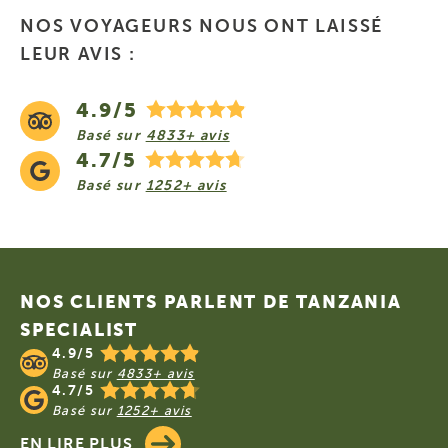
NOS VOYAGEURS NOUS ONT LAISSÉ
LEUR AVIS :
4.9/5
Basé sur
4833+ avis
4.7/5
Basé sur
1252+ avis
Footer
NOS CLIENTS PARLENT DE TANZANIA
SPECIALIST
4.9/5
Basé sur
4833+ avis
4.7/5
Basé sur
1252+ avis
EN LIRE PLUS