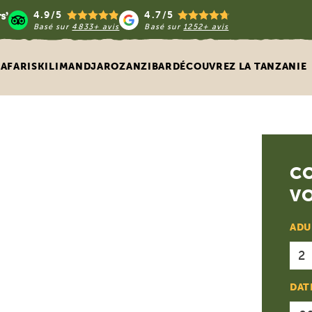
4.9/5
4.7/5
Basé sur
4833+ avis
Basé sur
1252+ avis
SAFARIS
KILIMANDJARO
ZANZIBAR
DÉCOUVREZ LA TANZANIE
C
V
ADU
DAT