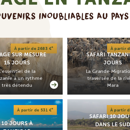
UVENIRS INOUBLIABLES AU PAYS
*
À partir de 2683 €
À partir 
AGE SUR MESURE
SAFARI TANZANI
15 JOURS
JOURS
L'essentiel de la
La Grande Migrati
zanie à un rythme
traversée de la riv
très détendu
Mara
*
À partir de 531 €
À partir 
SAFARI 10 JO
10 JOURS À
DANS LE SU