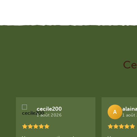
Ce
cecile200
alain
A
1 août 2026
1 août