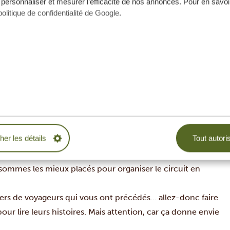
 personnaliser et mesurer l’efficacité de nos annonces. Pour en savoir
politique de confidentialité de Google
.
se relaxer à Zanzibar… pourquoi choisir ? Beaucoup de nos
cher les détails
Tout autori
ter de la beauté paradisiaque de Zanzibar. Vous êtes plutôt
djaro
? L
‘équipe de Tanzania Specialist, basée à Arusha, est
sommes les mieux placés pour organiser le
circuit en
lliers de voyageurs qui vous ont précédés… allez-donc faire
our lire leurs histoires. Mais attention, car ça donne envie