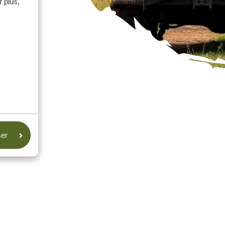
 plus,
ser