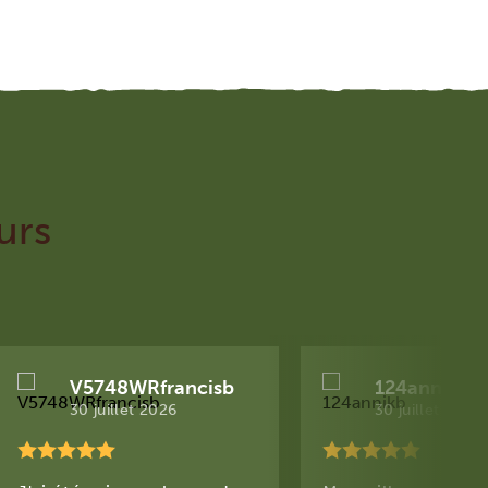
urs
V5748WRfrancisb
124annikb
30 juillet 2026
30 juillet 2026