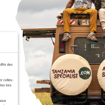
ffrir des
r celles-
ées lors
nous