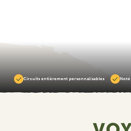
Circuits entièrement personnalisables
Noté 
VOY