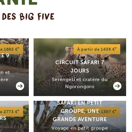
 DES BIG FIVE
*
*
de 1692 €
À partir de 1436 €
E 9
CIRCUIT SAFARI 7
JOURS
on et
ière
Serengeti et cratère du
Ngorongoro
SAFARI EN PETIT
GROUPE, UNE
*
*
de 2773 €
À partir de 1397 €
URS
GRANDE AVENTURE
D
Voyage en petit groupe