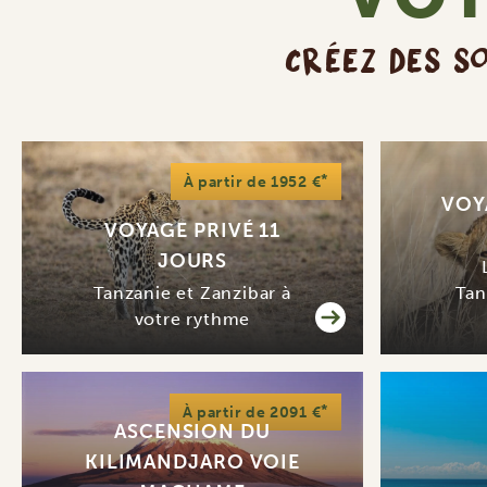
CRÉEZ DES SO
*
À partir de 1952 €
VOY
VOYAGE PRIVÉ 11
JOURS
Tanzanie et Zanzibar à
Tan
votre rythme
*
À partir de 2091 €
ASCENSION DU
KILIMANDJARO VOIE