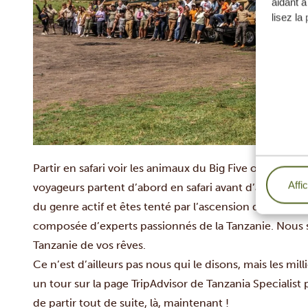
aidant à
lisez la
Partir en
safari
voir les animaux du Big Five ou plutôt 
Affi
voyageurs partent d’abord en safari avant d’aller profi
du genre actif et êtes tenté par
l’ascension du Kiliman
composée d’experts passionnés de la Tanzanie.
Nous 
Tanzanie
de vos rêves.
Ce n’est d’ailleurs pas nous qui le disons, mais les mi
un tour sur la page
TripAdvisor de Tanzania Specialist
p
de partir tout de suite, là, maintenant !