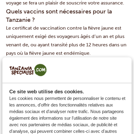
voyage se fera un plaisir de souscrire votre assurance.
Quels vaccins sont nécessaires pour la
Tanzanie ?
Le certificat de vaccination contre la fièvre jaune est
uniquement exigé des voyageurs âgés d’un an et plus
venant de, ou ayant transité plus de 12 heures dans un
pays où la fièvre jaune est endémique.
En plus des vaccins standards tels que ROR et le DTC,
le CDC et l’OMS recommandent certains vaccins pour
la Tanzanie, tels que ceux contre l’hépatite A et B et la
fièvre typhoïde. Les vaccins contre la fièvre jaune et la
Ce site web utilise des cookies.
rage peuvent également être recommandés en
Les cookies nous permettent de personnaliser le contenu et
fonction des activités du voyageur.
les annonces, d'offrir des fonctionnalités relatives aux
Comme pour tout voyage à l’international, nous vous
médias sociaux et d'analyser notre trafic. Nous partageons
également des informations sur l'utilisation de notre site
recommandons de consulter vos professionnels de
avec nos partenaires de médias sociaux, de publicité et
santé avant d’envisager ce séjour en Tanzanie.
d'analyse, qui peuvent combiner celles-ci avec d'autres