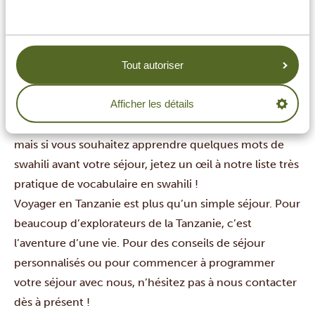
locaux préfèrent recevoir des dollars américains plutôt
que de la monnaie locale.
Quelle est la langue en Tanzanie ?
Tout autoriser
Il y a plus de 100 langues différentes parlées en
Tanzanie. Cependant, les langues officielles sont le
Afficher les détails
swahili et l’anglais. Attendez-vous donc à ce que vos
guides et hôtes de Tanzania Specialist parlent anglais,
mais si vous souhaitez apprendre quelques mots de
swahili avant votre séjour, jetez un œil à notre
liste très
pratique
de vocabulaire en swahili !
Voyager en Tanzanie est plus qu’un simple séjour. Pour
beaucoup d’explorateurs de la Tanzanie, c’est
l’aventure d’une vie. Pour des conseils de séjour
personnalisés ou pour commencer à programmer
votre séjour avec nous, n’hésitez pas à
nous contacter
dès à présent !