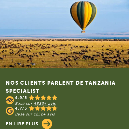
Footer
NOS CLIENTS PARLENT DE TANZANIA
SPECIALIST
4.9/5
Basé sur
4833+ avis
4.7/5
Basé sur
1252+ avis
EN LIRE PLUS