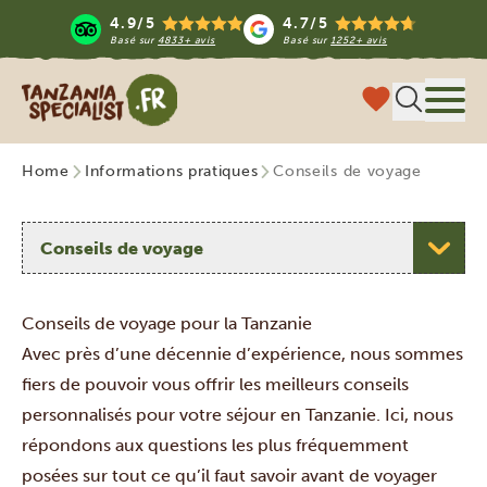
4.9/5
4.7/5
Basé sur
4833+ avis
Basé sur
1252+ avis
Tanzania Specialist
Menu
Home
Informations pratiques
Conseils de voyage
Choisissez un sujet
Conseils de voyage pour la Tanzanie
Avec près d’une décennie d’expérience, nous sommes
fiers de pouvoir vous offrir les meilleurs conseils
personnalisés pour votre séjour en Tanzanie. Ici, nous
répondons aux questions les plus fréquemment
posées sur tout ce qu’il faut savoir avant de voyager