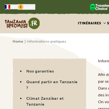
€
FR
Euro
Tanzania Specialist
ITINÉRAIRES
Home
Informations pratiques
Infor
Nos garanties
Afin 
par s
Quand partir en Tanzanie
?
Dans 
des in
Climat Zanzibar et
On vo
Tanzanie
respon