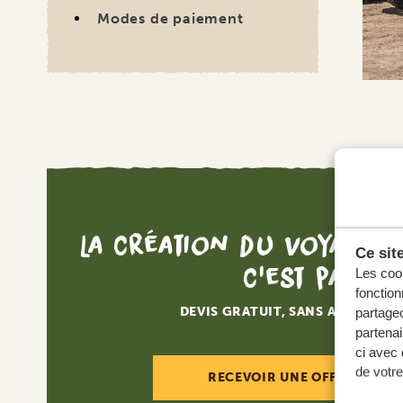
Modes de paiement
La création du voyage d
Ce sit
c'est par ici
Les cook
fonction
DEVIS GRATUIT, SANS AUCUNE O
partageo
partenai
ci avec 
de votre
RECEVOIR UNE OFFRE SUR M