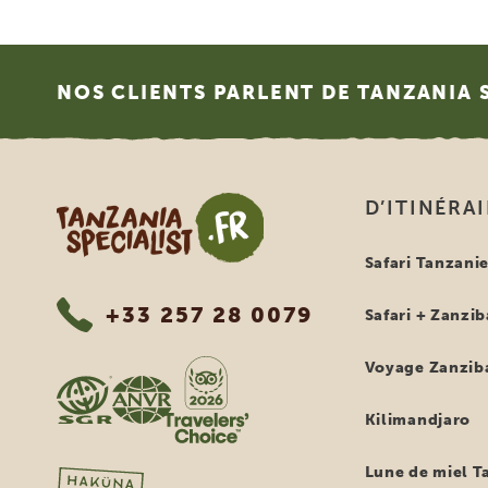
Footer
NOS CLIENTS PARLENT DE TANZANIA 
Tanzania Specialist
D’ITINÉRA
Safari Tanzani
+33 257 28 0079
Safari + Zanzib
Voyage Zanzib
Kilimandjaro
Lune de miel T