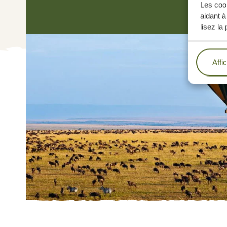
Les cook
aidant à
lisez la
Affi