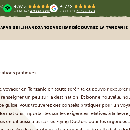
4.9/5
4.7/5
Basé sur
4833+ avis
Basé sur
1252+ avis
SAFARIS
KILIMANDJARO
ZANZIBAR
DÉCOUVREZ LA TANZANIE
mations pratiques
de voyager en Tanzanie en toute sérénité et pouvoir explorer
e renseigner un peu sur la destination. Et bonne nouvelle, n
ce guide, vous trouverez des conseils pratiques pour un voy
formations importantes sur les exigences relatives à la fièvre j
us en dit aussi plus sur les Flying Doctors pour les urgenc
sable afin de contribuer à la préservation de cette belle des