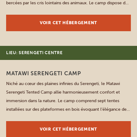
bercées par les cris lointains des animaux. Le camp dispose de
12 tentes (dont des familiales), chacune équipée d’une salle de
bains privative, […]
VOIR CET HÉBERGEMENT
LIEU: SERENGETI CENTRE
MATAWI SERENGETI CAMP
Niché au cœur des plaines infinies du Serengeti, le Matawi
Serengeti Tented Camp allie harmonieusement confort et
immersion dans la nature. Le camp comprend sept tentes
installées sur des plateformes en bois évoquant l’élégance de
l’Afrique d’antan. Chacune, décorée dans des tons naturels,
avec des lignes épurées et de chaleureux planchers en bois,
VOIR CET HÉBERGEMENT
offre un […]