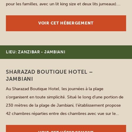
pour les familles, avec un lit king size et deux lits jumeaux).
Chaque chambre dispose d’une salle de bains privative avec
douche eau chaude […]
VOIR CET HÉBERGEMENT
LIEU: ZANZIBAR - JAMBIANI
SHARAZAD BOUTIQUE HOTEL –
JAMBIANI
Au Sharazad Boutique Hotel, les journées à la plage
s’organisent en toute simplicité. Situé le long d’une portion de
230 mètres de la plage de Jambiani, l’établissement propose
42 chambres réparties entre des chambres avec vue sur le
jardin, des chambres avec vue sur la mer et des suites en bord
de mer, toutes équipées […]