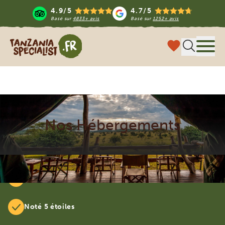
4.9/5
4.7/5
Basé sur
4833+ avis
Basé sur
1252+ avis
Tanzania Specialist
Menu
Nos Hébergements
Circuits entièrement personnalisables
Noté 5 étoiles