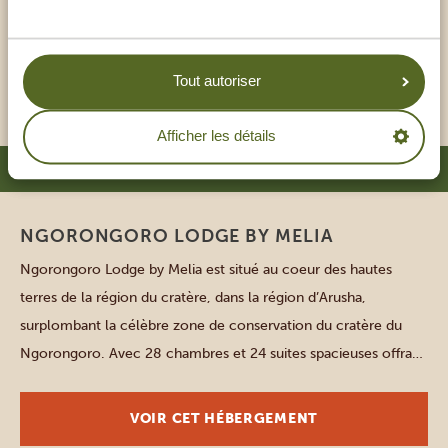
chaume et des fenêtres dotées de moustiquaires, vous invitent
à vous reposer confortablement après votre safari. Pour plus
d’espace, vous […]
VOIR CET HÉBERGEMENT
Tout autoriser
Afficher les détails
LIEU: NGORONGORO
NGORONGORO LODGE BY MELIA
Ngorongoro Lodge by Melia est situé au coeur des hautes
terres de la région du cratère, dans la région d’Arusha,
surplombant la célèbre zone de conservation du cratère du
Ngorongoro. Avec 28 chambres et 24 suites spacieuses offrant
des vues à couper le souffle sur le cratère, ce lodge tout juste
rénové propose des services […]
VOIR CET HÉBERGEMENT