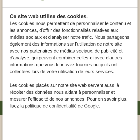
MANYARA BEST VIEW LODGE & SPA –
Ce site web utilise des cookies.
UPGRADE
Les cookies nous permettent de personnaliser le contenu et
les annonces, d'offrir des fonctionnalités relatives aux
Le Manyara Best View Lodge & Spa est un lodge exceptionnel
médias sociaux et d'analyser notre trafic. Nous partageons
situé dans l’un des plus beaux endroits de Tanzanie. Il est
également des informations sur l'utilisation de notre site
enveloppé d’une végétation luxuriante, peuplée d’une
avec nos partenaires de médias sociaux, de publicité et
abondance d’oiseaux tropicaux et d’autres animaux sauvages.
d'analyse, qui peuvent combiner celles-ci avec d'autres
informations que vous leur avez fournies ou qu'ils ont
Vous serez accueillis dans des chambres luxueuses, meublées
collectées lors de votre utilisation de leurs services.
confortablement de lits king-size moelleux, d’une belle salle
VOIR CET HÉBERGEMENT
de bains avec douche […]
Les cookies placés sur notre site web servent aussi à
récolter des données nous aidant à personnaliser et
mesurer l’efficacité de nos annonces. Pour en savoir plus,
lisez la
politique de confidentialité de Google
.
LIEU: TARANGIRE
LOLKISALE TARANGIRE CAMP BY TOP
GUIDES