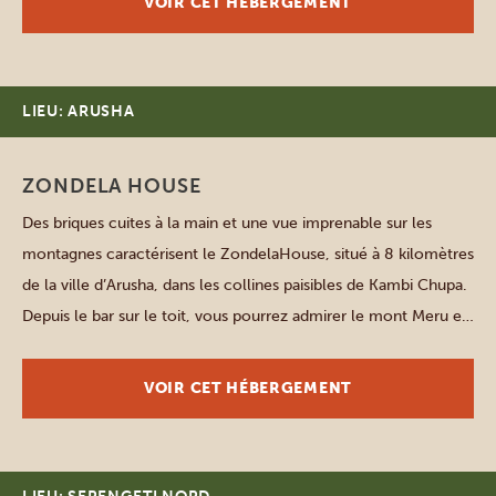
VOIR CET HÉBERGEMENT
LIEU: ARUSHA
ZONDELA HOUSE
Des briques cuites à la main et une vue imprenable sur les
montagnes caractérisent le ZondelaHouse, situé à 8 kilomètres
de la ville d’Arusha, dans les collines paisibles de Kambi Chupa.
Depuis le bar sur le toit, vous pourrez admirer le mont Meru et,
par temps clair, apercevoir le Kilimandjaro. Le lodge propose
16 chambres […]
VOIR CET HÉBERGEMENT