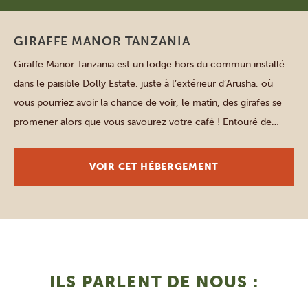
GIRAFFE MANOR TANZANIA
Giraffe Manor Tanzania est un lodge hors du commun installé
dans le paisible Dolly Estate, juste à l’extérieur d’Arusha, où
vous pourriez avoir la chance de voir, le matin, des girafes se
promener alors que vous savourez votre café ! Entouré de
pelouses verdoyantes, de jardins fleuris et de forêts d’acacias
abritant des oiseaux, des […]
VOIR CET HÉBERGEMENT
ILS PARLENT DE NOUS :