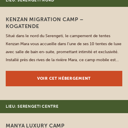
LIEU: SERENGETI NORD
KENZAN MIGRATION CAMP –
KOGATENDE
Situé dans le nord du Serengeti, le campement de tentes
Kenzan Mara vous accueille dans l’une de ses 10 tentes de luxe
avec salle de bain en-suite, promettant intimité et exclusivité.
Installé près des rives de la rivière Mara, ce camp mobile est
l’endroit idéal pour admirer la grande migration, les lions et les
léopards. […]
VOIR CET HÉBERGEMENT
LIEU: SERENGETI CENTRE
MANYA LUXURY CAMP