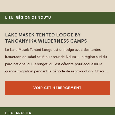
LIEU: RÉGION DE NDUTU
LAKE MASEK TENTED LODGE BY
TANGANYIKA WILDERNESS CAMPS
Le Lake Masek Tented Lodge est un lodge avec des tentes
luxueuses de safari situé au cœur de Ndutu – la région sud du
parc national du Serengeti qui est célèbre pour accueillir la
grande migration pendant la période de reproduction. Chacune
des tentes se dresse sur une plateforme en bois avec sa propre
salle […]
VOIR CET HÉBERGEMENT
LIEU: ARUSHA