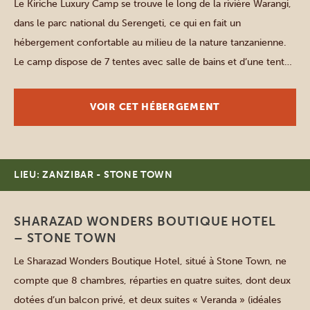
Le Kiriche Luxury Camp se trouve le long de la rivière Warangi,
dans le parc national du Serengeti, ce qui en fait un
hébergement confortable au milieu de la nature tanzanienne.
Le camp dispose de 7 tentes avec salle de bains et d’une tente
familiale avec deux chambres et un salon. Toutes les tentes
sont […]
VOIR CET HÉBERGEMENT
LIEU: ZANZIBAR - STONE TOWN
SHARAZAD WONDERS BOUTIQUE HOTEL
– STONE TOWN
Le Sharazad Wonders Boutique Hotel, situé à Stone Town, ne
compte que 8 chambres, réparties en quatre suites, dont deux
dotées d’un balcon privé, et deux suites « Veranda » (idéales