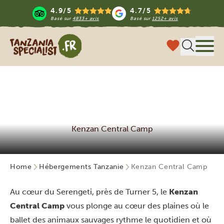
4.9/5
4.7/5
Basé sur
4833+ avis
Basé sur
1252+ avis
Tanzania Specialist
Menu
Kenzan Central Camp
Home
Hébergements Tanzanie
Kenzan Central Camp
Au cœur du Serengeti, près de Turner 5, le
Kenzan
Central Camp
vous plonge au cœur des plaines où le
ballet des animaux sauvages rythme le quotidien et où