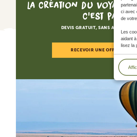
La création du voyage d
partenai
ci avec 
c'est par ici
de votre
DEVIS GRATUIT, SANS AUCUNE O
Les cook
aidant à
lisez la
RECEVOIR UNE OFFRE SUR M
Affi