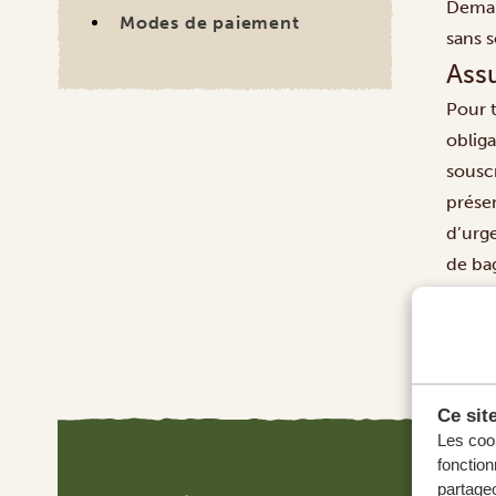
Deman
Modes de paiement
sans s
Ass
Pour t
oblig
sousc
présen
d’urge
de bag
oblig
Ce sit
Les cook
fonction
partageo