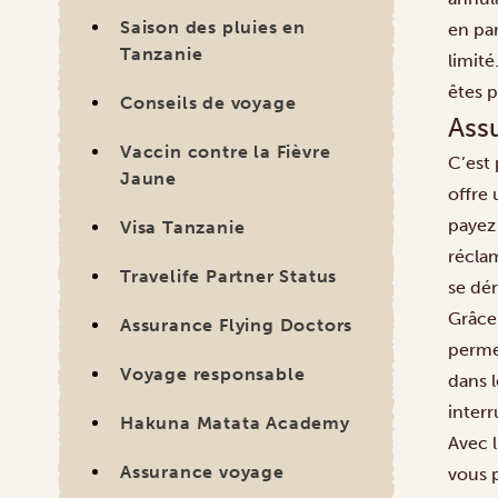
Saison des pluies en
en par
Tanzanie
limit
êtes 
Conseils de voyage
Ass
Vaccin contre la Fièvre
C’est
Jaune
offre
payez 
Visa Tanzanie
récla
Travelife Partner Status
se dé
Grâce
Assurance Flying Doctors
perme
Voyage responsable
dans l
interr
Hakuna Matata Academy
Avec 
Assurance voyage
vous 