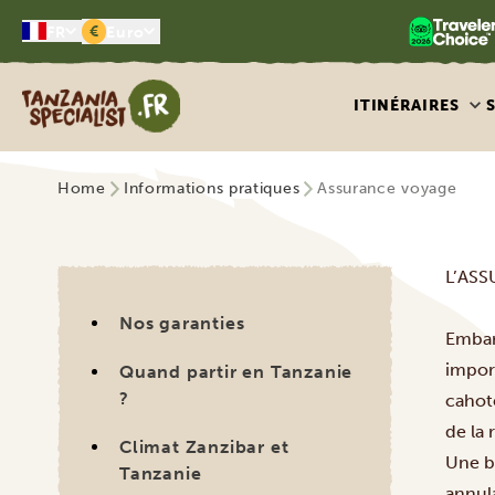
€
FR
Euro
Tanzania Specialist
ITINÉRAIRES
Home
Informations pratiques
Assurance voyage
L’AS
Nos garanties
Embarq
impor
Quand partir en Tanzanie
?
cahote
de la
Climat Zanzibar et
Une b
Tanzanie
annula