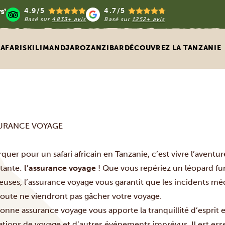
4.9/5
4.7/5
Basé sur
4833+ avis
Basé sur
1252+ avis
SAFARIS
KILIMANDJARO
ZANZIBAR
DÉCOUVREZ LA TANZANIE
SURANCE VOYAGE
uer pour un safari africain en Tanzanie, c’est vivre l’aventur
tante:
l’assurance voyage
! Que vous repériez un léopard fu
uses, l’assurance voyage vous garantit que les incidents méd
 route ne viendront pas gâcher votre voyage.
onne assurance voyage vous apporte la tranquillité d’esprit 
tions de voyage et d’autres événements imprévus. Il est essent