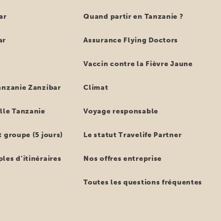
ar
Quand partir en Tanzanie ?
ar
Assurance Flying Doctors
Vaccin contre la Fièvre Jaune
anzanie Zanzibar
Climat
lle Tanzanie
Voyage responsable
 groupe (5 jours)
Le statut Travelife Partner
les d’itinéraires
Nos offres entreprise
Toutes les questions fréquentes