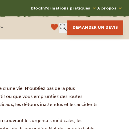
Blog
Informations pratiques
A propos
DEMANDER UN DEVIS
e d’une vie. N’oubliez pas de la plus
rtif ou que vous empruntiez des routes
icaux, les détours inattendus et les accidents
en couvrant les urgences médicales, les
iel de disposer d’un filet de sécurité fiable,