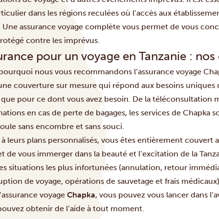
ticulier dans les régions reculées où l’accès aux établisseme
é. Une assurance voyage complète vous permet de vous concen
protégé contre les imprévus.
urance pour un voyage en Tanzanie : nos 
 pourquoi nous vous recommandons l’assurance voyage Chap
 une couverture sur mesure qui répond aux besoins uniques d
que pour ce dont vous avez besoin. De la téléconsultation mé
mations en cas de perte de bagages, les services de Chapka s
roule sans encombre et sans souci.
 à leurs plans personnalisés, vous êtes entièrement couvert 
t de vous immerger dans la beauté et l’excitation de la Tanz
es situations les plus infortunées (annulation, retour immédiat,
uption de voyage, opérations de sauvetage et frais médicaux)
l’assurance voyage
Chapka
, vous pouvez vous lancer dans l’
pouvez obtenir de l’aide à tout moment.