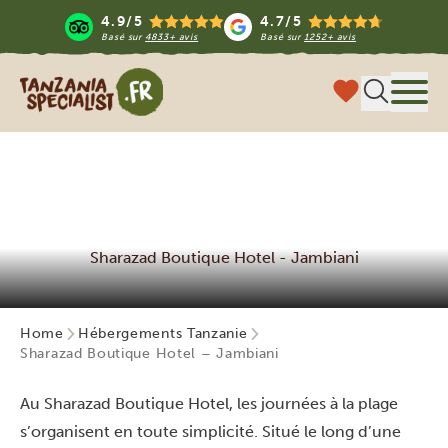
4.9/5
4.7/5
Basé sur
4833+ avis
Basé sur
1252+ avis
Tanzania Specialist
Menu
Sharazad Boutique Hotel - Jambiani
Home
Hébergements Tanzanie
Sharazad Boutique Hotel – Jambiani
Au Sharazad Boutique Hotel, les journées à la plage
s’organisent en toute simplicité. Situé le long d’une