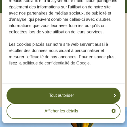
médias sociaux et d'analyser notre trafic. Nous partageons
également des informations sur l'utilisation de notre site
avec nos partenaires de médias sociaux, de publicité et
d'analyse, qui peuvent combiner celles-ci avec d'autres
informations que vous leur avez fournies ou qu'ils ont
Appeler un expert
collectées lors de votre utilisation de leurs services.
Les cookies placés sur notre site web servent aussi à
NOS SPÉCIALISTES SONT LÀ POUR VOUS
récolter des données nous aidant à personnaliser et
AIDER
mesurer l’efficacité de nos annonces. Pour en savoir plus,
lisez la
politique de confidentialité de Google
.
FR:
+33 257 28 0079
AUTRES PAYS
Tout autoriser
Afficher les détails