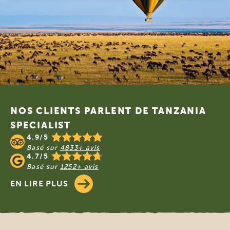
Footer
NOS CLIENTS PARLENT DE TANZANIA
SPECIALIST
4.9/5
Basé sur
4833+ avis
4.7/5
Basé sur
1252+ avis
EN LIRE PLUS