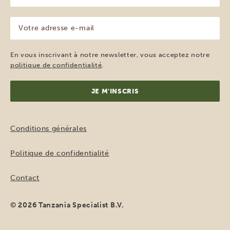
(Nécessaire)
Votre
adresse
e-
mail
En vous inscrivant à notre newsletter, vous acceptez notre
(Nécessaire)
politique de confidentialité
.
Conditions générales
Politique de confidentialité
Contact
© 2026 Tanzania Specialist B.V.