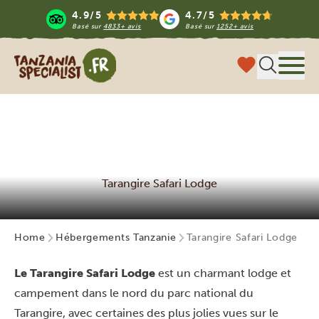
4.9/5
4.7/5
Basé sur
4833+ avis
Basé sur
1252+ avis
Tanzania Specialist
Menu
Tarangire Safari Lodge
Home
Hébergements Tanzanie
Tarangire Safari Lodge
Le Tarangire Safari Lodge
est un charmant lodge et
campement dans le nord du parc national du
Tarangire, avec certaines des plus jolies vues sur le