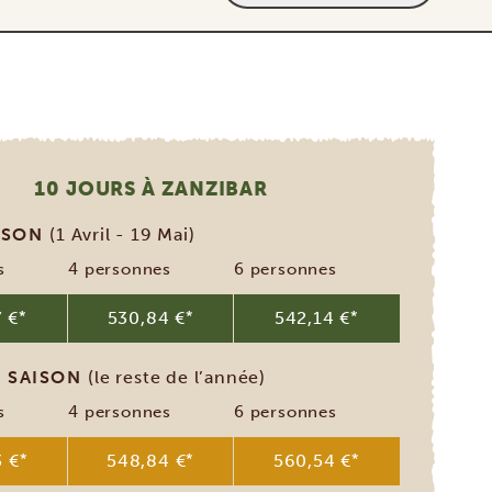
10 JOURS À ZANZIBAR
AISON
(1 Avril - 19 Mai)
s
4 personnes
6 personnes
 €
*
530,84 €
*
542,14 €
*
 SAISON
(le reste de l’année)
s
4 personnes
6 personnes
 €
*
548,84 €
*
560,54 €
*