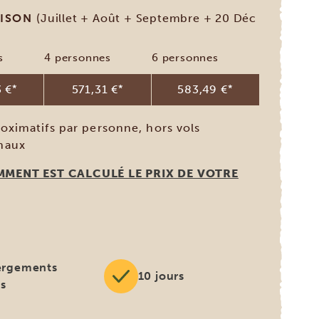
AISON
(Juillet + Août + Septembre + 20 Déc
s
4 personnes
6 personnes
 €
*
571,31 €
*
583,49 €
*
roximatifs par personne, hors vols
onaux
MMENT EST CALCULÉ LE PRIX DE VOTRE
rgements
10 jours
us