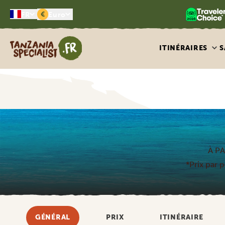
€
FR
Euro
Tanzania Specialist
ITINÉRAIRES
S
À PA
*Prix par 
GÉNÉRAL
PRIX
ITINÉRAIRE