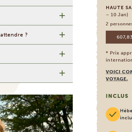
HAUTE S
– 10 Jan)
2 personne
’attendre ?
607,83
* Prix app
internati
VOICI CO
VOYAGE.
INCLUS
Hébe
incl