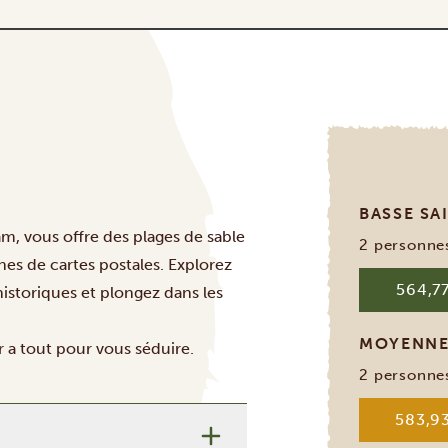
BASSE S
am, vous offre des plages de sable
2 personne
nes de cartes postales. Explorez
564,77
 historiques et plongez dans les
MOYENNE
r a tout pour vous séduire.
2 personne
583,93