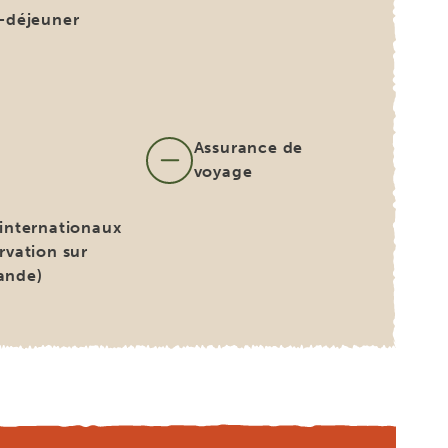
t-déjeuner
Assurance de
s
voyage
 internationaux
rvation sur
ande)