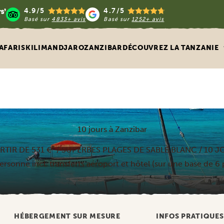
4.9/5
4.7/5
Basé sur
4833+ avis
Basé sur
1252+ avis
AFARIS
KILIMANDJARO
ZANZIBAR
DÉCOUVREZ LA TANZANIE
10 jours à Zanzibar
*
RTIR DE 531 €
/ SUPERBES PLAGES DE SABLE BLANC / 10 J
personne incl. transferts aéroport et hôtel (sur une base de 6
HÉBERGEMENT SUR MESURE
INFOS PRATIQUES