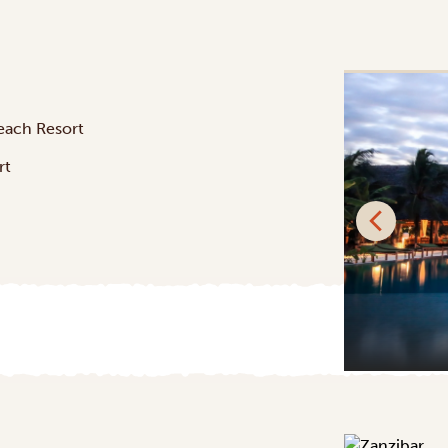
PLATINUM
each Resort
rt
Qambani Luxury Resort