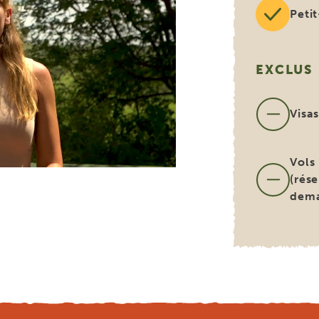
Peti
EXCLUS
Visa
Vols
(rése
dem