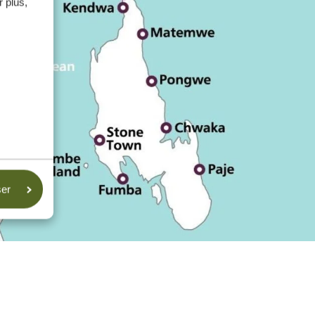
 plus,
ser