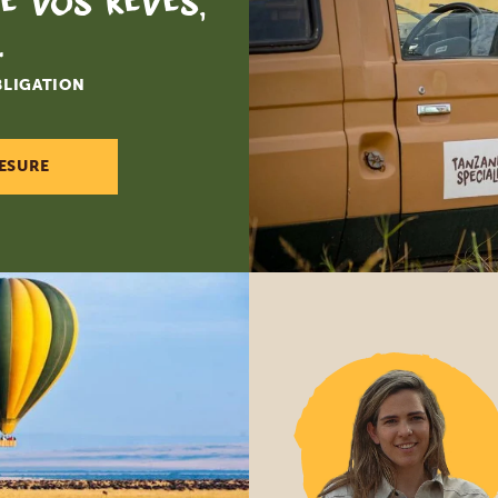
e vos rêves,
.
BLIGATION
ESURE