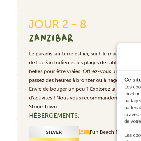
JOUR 2 - 8
ZANZIBAR
Le paradis sur terre est ici, sur l'île magnifique e
de l'océan Indien et les plages de sable blanc 
belles pour être vraies. Offrez-vous une boisson 
Ce sit
passez des heures à bronzer ou à nager, et goûte
Les cook
Envie de bouger un peu ? Explorez la plage, l'océ
fonction
d'activités
! Nous vous recommandons vivement la
partageo
Stone Town.
partenai
ci avec 
HÉBERGEMENTS:
de votre
Fun Beach Resort
SILVER
Les cook