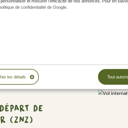
 personnaliser et mesurer l’efficacité de nos annonces. Pour en savoir
each Resort
PLATINUM
politique de confidentialité de Google
.
rt
Qambani Luxury Resort
cher les détails
Tout autori
 DÉPART DE
R (ZNZ)