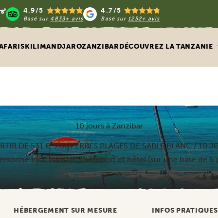
4.9/5
4.7/5
Basé sur
4833+ avis
Basé sur
1252+ avis
AFARIS
KILIMANDJARO
ZANZIBAR
DÉCOUVREZ LA TANZANIE
10 jours à Zanzibar
*
RTIR DE 531 €
/ SUPERBES PLAGES DE SABLE BLANC / 10 J
personne incl. transferts aéroport et hôtel (sur une base de 6
HÉBERGEMENT SUR MESURE
INFOS PRATIQUES