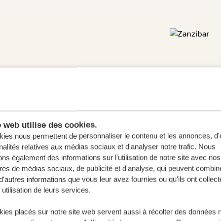
t tropicale de Zanzibar ! L'eau cristalline
bordées de palmiers sont presque trop
à la noix de coco fraîche sur la plage,
e web utilise des cookies.
z à la délicieuse cuisine zanzibarienne.
ies nous permettent de personnaliser le contenu et les annonces, d'o
an et l'île à travers toute une
série
nalités relatives aux médias sociaux et d'analyser notre trafic. Nous
 croisière Safari Blue ou une visite de
ns également des informations sur l'utilisation de notre site avec nos
res de médias sociaux, de publicité et d'analyse, qui peuvent combine
d'autres informations que vous leur avez fournies ou qu'ils ont collect
 utilisation de leurs services.
ies placés sur notre site web servent aussi à récolter des données 