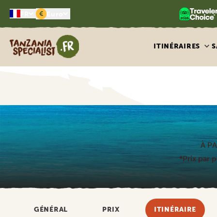
€
FR
Euro
Tanzania Specialist
ITINÉRAIRES
S
À PA
*Prix par 
GÉNÉRAL
PRIX
ITINÉRAIRE