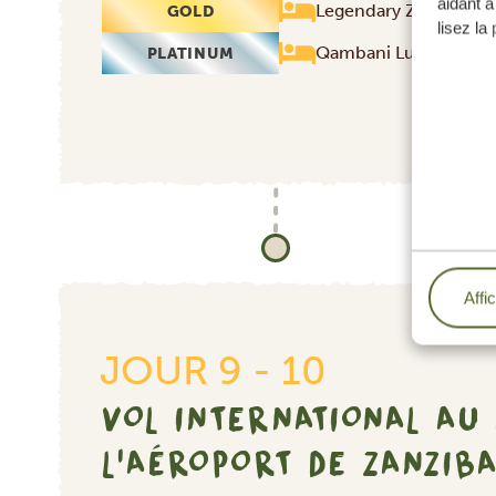
aidant à
Legendary Zanzibar B
GOLD
lisez la
Qambani Luxury Reso
PLATINUM
Affi
JOUR 9 - 10
VOL INTERNATIONAL AU
L'AÉROPORT DE ZANZIBA