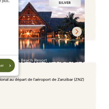
 plus,
SILVER
Fun Beach Resort
L
ser