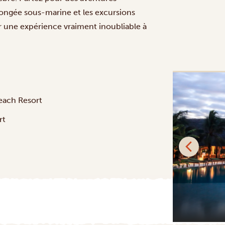
plongée sous-marine et les excursions
 une expérience vraiment inoubliable à
PLATINUM
each Resort
rt
Qambani Luxury Resort