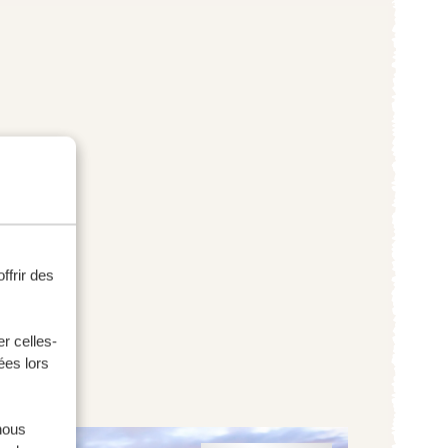
ffrir des
r celles-
ées lors
nous