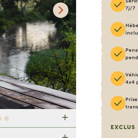
Serv
7j/7
Hébe
incl
Pens
pend
Véhi
4x4 
’attendre ?
Pris
tran
EXCLUS