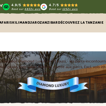
4.9/5
4.7/5
Basé sur
4833+ avis
Basé sur
1252+ avis
AFARIS
KILIMANDJARO
ZANZIBAR
DÉCOUVREZ LA TANZANIE
ri Tanzanie Diamond Luxury en 9 jours - les parcs incontourn
ncl. guide, jeep safari, hôtel et entrée aux parcs, Excl. vols i
base de 6 personnes)