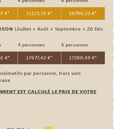
s
4 personnes
6 personnes
7 €
*
11113,73 €
*
10796,23 €
*
AISON
(Juillet + Août + Septembre + 20 Déc
s
4 personnes
6 personnes
51 €
*
17677,42 €
*
17280,49 €
*
roximatifs par personne, hors vols
onaux
MMENT EST CALCULÉ LE PRIX DE VOTRE