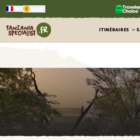
€
FR
Euro
Tanzania Specialist
ITINÉRAIRES
S
Safa
*prix par personne, I