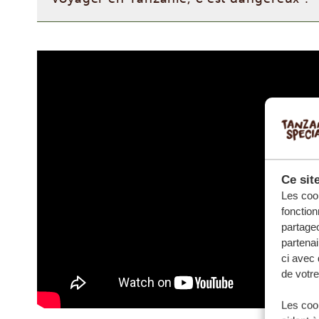
Ce sit
Les cook
fonction
partageo
partenai
ci avec 
de votre
Les cook