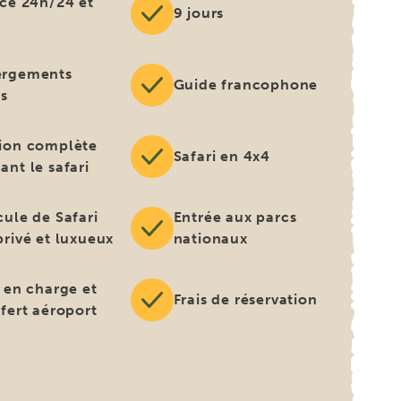
ice 24h/24 et
9 jours
rgements
Guide francophone
us
ion complète
Safari en 4x4
ant le safari
cule de Safari
Entrée aux parcs
privé et luxueux
nationaux
e en charge et
Frais de réservation
sfert aéroport