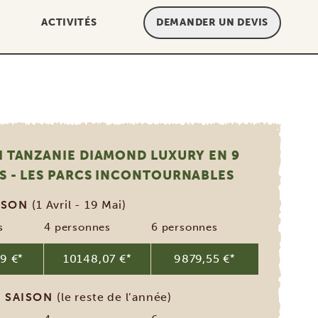
ACTIVITÉS
DEMANDER UN DEVIS
I TANZANIE DIAMOND LUXURY EN 9
S - LES PARCS INCONTOURNABLES
AISON
(1 Avril - 19 Mai)
s
4 personnes
6 personnes
9 €
*
10148,07 €
*
9879,55 €
*
 SAISON
(le reste de l’année)