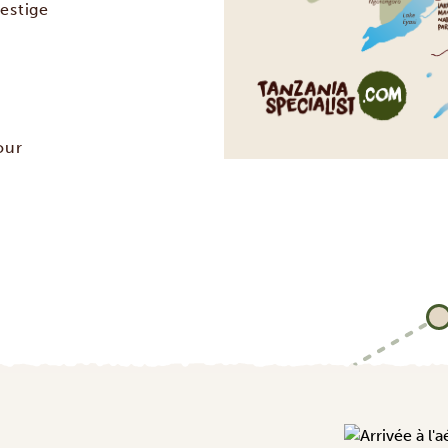
estige
our