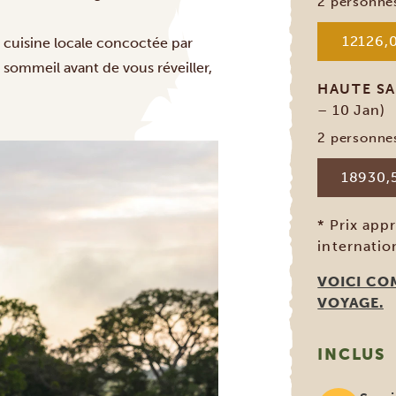
2 personne
12126,0
 cuisine locale concoctée par
 sommeil avant de vous réveiller,
HAUTE S
– 10 Jan)
2 personne
18930,
* Prix app
internati
VOICI CO
VOYAGE.
INCLUS