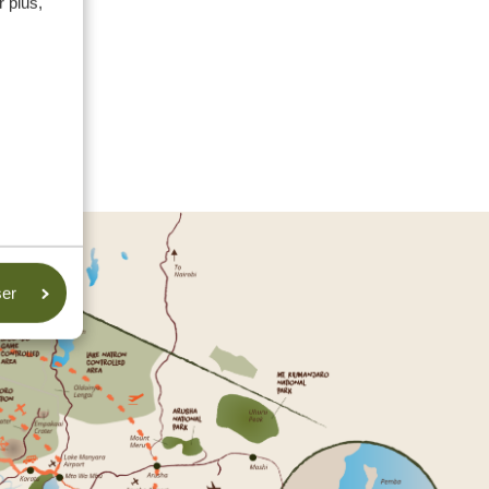
 plus,
ser