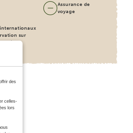
Assurance de
s
voyage
 internationaux
rvation sur
ande)
ffrir des
r celles-
ées lors
nous