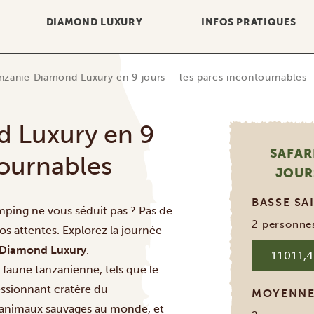
DIAMOND LUXURY
INFOS PRATIQUES
anzanie Diamond Luxury en 9 jours – les parcs incontournables
d Luxury en 9
SAFAR
tournables
JOUR
BASSE S
amping ne vous séduit pas ? Pas de
2 personne
os attentes. Explorez la journée
Diamond Luxury
.
11011,4
a faune tanzanienne, tels que le
essionnant cratère du
MOYENNE
d’animaux sauvages au monde, et