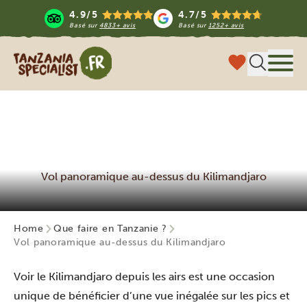
4.9/5
4.7/5
Basé sur
4833+ avis
Basé sur
1252+ avis
Tanzania Specialist
Menu
Vol panoramique au-dessus du Kilimandjaro
Home
Que faire en Tanzanie ?
Vol panoramique au-dessus du Kilimandjaro
Voir le Kilimandjaro depuis les airs est une occasion
unique de bénéficier d’une vue inégalée sur les pics et