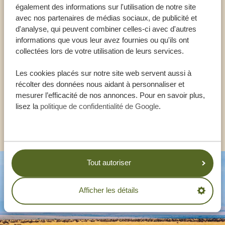
également des informations sur l'utilisation de notre site
Appeler un expert
avec nos partenaires de médias sociaux, de publicité et
d'analyse, qui peuvent combiner celles-ci avec d'autres
informations que vous leur avez fournies ou qu'ils ont
NOS SPÉCIALISTES SONT LÀ POUR VOUS
collectées lors de votre utilisation de leurs services.
AIDER
Les cookies placés sur notre site web servent aussi à
récolter des données nous aidant à personnaliser et
FR:
+33 257 28 0079
mesurer l’efficacité de nos annonces. Pour en savoir plus,
lisez la
politique de confidentialité de Google
.
AUTRES PAYS
Tout autoriser
Afficher les détails