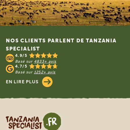
Footer
NOS CLIENTS PARLENT DE TANZANIA
SPECIALIST
4.9/5
Basé sur
4833+ avis
4.7/5
Basé sur
1252+ avis
EN LIRE PLUS
Tanzania Specialist