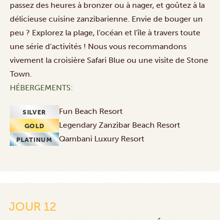
passez des heures à bronzer ou à nager, et goûtez à la
délicieuse cuisine zanzibarienne. Envie de bouger un
peu ? Explorez la plage, l'océan et l'île à travers toute
une
série d'activités
! Nous vous recommandons
vivement la croisière Safari Blue ou une visite de Stone
Town.
HÉBERGEMENTS:
Fun Beach Resort
SILVER
Legendary Zanzibar Beach Resort
GOLD
Qambani Luxury Resort
PLATINUM
Vol
international
au
départ
de
JOUR 12
l'aéroport
de