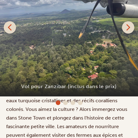
Aujourd'hui, vous vous envolez pour l'île aux épices de
Zanzibar. Votre guide vous accueillera à l'aéroport et
vous déposera à votre hôtel. Au cours des prochains
jours, vous découvrirez des plages de sable blanc, des
Fun Beach Resort
eaux turquoise cristallines et des récifs coralliens
colorés. Vous aimez la culture ? Alors immergez vous
dans Stone Town et plongez dans l'histoire de cette
fascinante petite ville. Les amateurs de nourriture
peuvent également visiter des fermes aux épices et