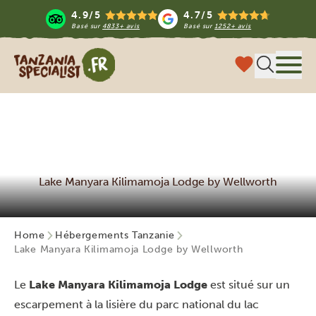
4.9/5
4.7/5
Basé sur
4833+ avis
Basé sur
1252+ avis
Tanzania Specialist
Menu
Lake Manyara Kilimamoja Lodge by Wellworth
Home
Hébergements Tanzanie
Lake Manyara Kilimamoja Lodge by Wellworth
Le
Lake Manyara Kilimamoja Lodge
est situé sur un
escarpement à la lisière du parc national du lac