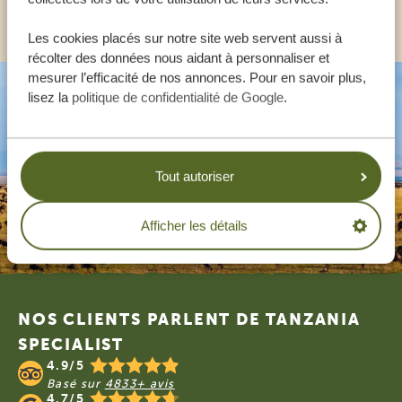
AUTRES PAYS
Les cookies placés sur notre site web servent aussi à
récolter des données nous aidant à personnaliser et
mesurer l’efficacité de nos annonces. Pour en savoir plus,
lisez la
politique de confidentialité de Google
.
Tout autoriser
Afficher les détails
Footer
NOS CLIENTS PARLENT DE TANZANIA
SPECIALIST
4.9/5
Basé sur
4833+ avis
4.7/5