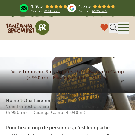
4.9/5
4.7/5
Basé sur
4833+ avis
Basé sur
1252+ avis
Tanzania Specialist
Menu
Voie Lemosho-Shira 6 jours (3/6) | Barranco Camp
(3 950 m) - Karanga Camp (4 040 m)
Home
Que faire en Tanzanie ?
Voie Lemosho-Shira 6 jours (3/6) | Barranco Camp
(3 950 m) – Karanga Camp (4 040 m)
Pour beaucoup de personnes, c’est leur partie