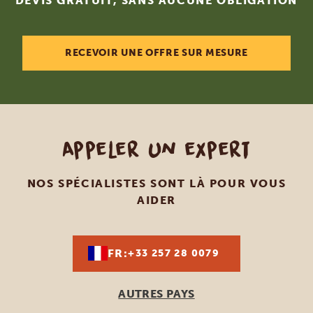
DEVIS GRATUIT, SANS AUCUNE OBLIGATION
RECEVOIR UNE OFFRE SUR MESURE
Appeler un expert
Ce site web utilise des cookies.
NOS SPÉCIALISTES SONT LÀ POUR VOUS
Les cookies nous permettent de personnaliser le contenu et
AIDER
les annonces, d'offrir des fonctionnalités relatives aux
médias sociaux et d'analyser notre trafic. Nous partageons
également des informations sur l'utilisation de notre site
FR:
+33 257 28 0079
avec nos partenaires de médias sociaux, de publicité et
d'analyse, qui peuvent combiner celles-ci avec d'autres
informations que vous leur avez fournies ou qu'ils ont
AUTRES PAYS
collectées lors de votre utilisation de leurs services.