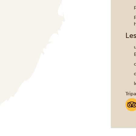
Les
l
Trip