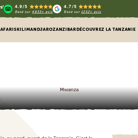
4.9/5
4.7/5
Basé sur
4833+ avis
Basé sur
1252+ avis
SAFARIS
KILIMANDJARO
ZANZIBAR
DÉCOUVREZ LA TANZANIE
Mwanza