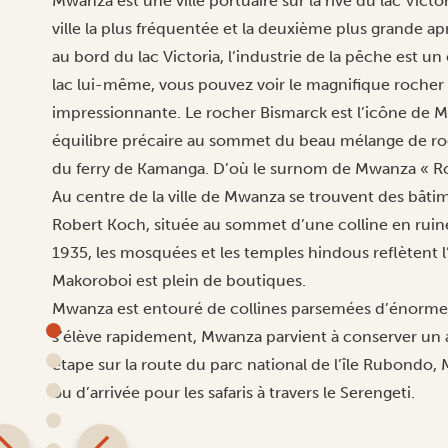
Mwanza est une ville portuaire sur la rive du lac Victo
ville la plus fréquentée et la deuxième plus grande a
au bord du lac Victoria, l’industrie de la pêche est u
lac lui-même, vous pouvez voir le magnifique rocher 
impressionnante. Le rocher Bismarck est l’icône de 
équilibre précaire au sommet du beau mélange de roc
du ferry de Kamanga. D’où le surnom de Mwanza « Ro
Au centre de la ville de Mwanza se trouvent des bât
Robert Koch, située au sommet d’une colline en ruin
1935, les mosquées et les temples hindous reflètent l’
Makoroboi est plein de boutiques.
Mwanza est entouré de collines parsemées d’énormes 
s’élève rapidement, Mwanza parvient à conserver un 
étape sur la route du parc national de l’île Rubondo,
ou d’arrivée pour les
safaris à travers le Serengeti
.