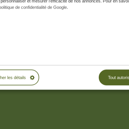
 personnaliser et mesurer l’efficacité de nos annonces. Pour en savoir
 excursion dans la vieille ville. Je
politique de confidentialité de Google
.
afari et certains continuent au parc
x pour voir la ville
cher les détails
Tout autori