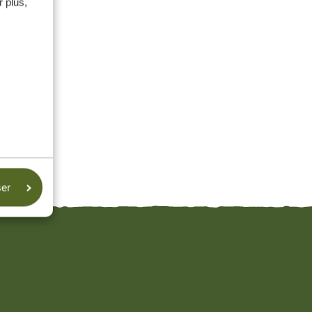
 plus,
ser