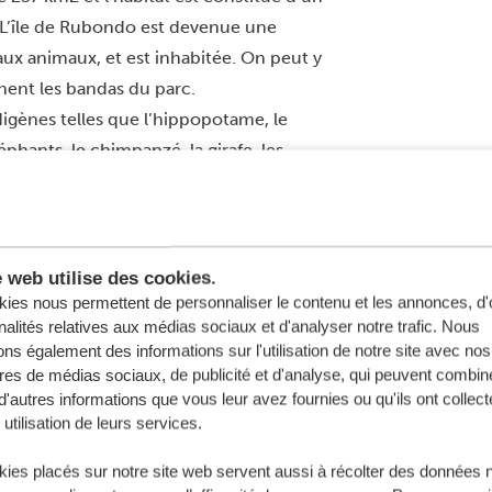
 L’île de Rubondo est devenue une
aux animaux, et est inhabitée. On peut y
nent les bandas du parc.
igènes telles que l’hippopotame, le
léphants, le chimpanzé, la girafe, les
gris, les buffles, le potamochère, l’hyrax
e web utilise des cookies.
ies nous permettent de personnaliser le contenu et les annonces, d'o
nal du Serengeti en 5 heures. Elle est
nalités relatives aux médias sociaux et d'analyser notre trafic. Nous
ns également des informations sur l'utilisation de notre site avec nos
 sur Mwanza
res de médias sociaux, de publicité et d'analyse, qui peuvent combine
d'autres informations que vous leur avez fournies ou qu'ils ont collect
 utilisation de leurs services.
11 ans. Nous apprécions vraiment
ies placés sur notre site web servent aussi à récolter des données 
ûts. On peut se détendre sur le front de