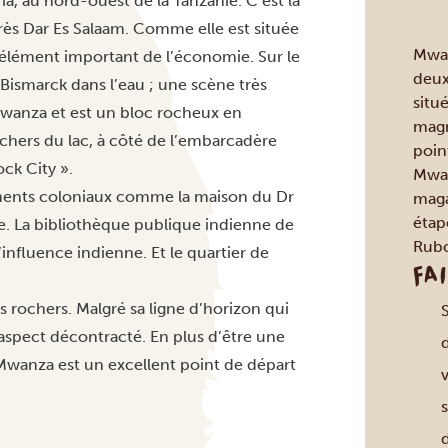
ria, au nord-ouest de la Tanzanie. C’est la
près Dar Es Salaam. Comme elle est située
Mwanz
n élément important de l’économie. Sur le
deux
Bismarck dans l’eau ; une scène très
situé
Mwanza et est un bloc rocheux en
magn
hers du lac, à côté de l’embarcadère
poin
ck City ».
Mwan
iments coloniaux comme la maison du Dr
maga
étape
e. La bibliothèque publique indienne de
Rubo
influence indienne. Et le quartier de
FA
rochers. Malgré sa ligne d’horizon qui
aspect décontracté. En plus d’être une
 Mwanza est un excellent point de départ
v
s