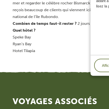
aidant à
mer et regarder le célèbre rocher Bismarck ou faire une
lisez la
reçois beaucoup de clients qui viennent ici après le s
national de l’île Rubondo.
Combien de temps faut-il rester ?
2 jours est le mieu
Quel hôtel ?
Speke Bay
Ryan’s Bay
Hotel Tilapia
Affi
VOYAGES ASSOCIÉS