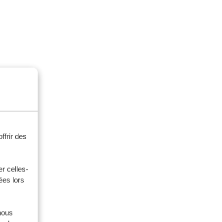
ffrir des
r celles-
ées lors
nous