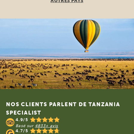
AUTRES PAYS
Footer
NOS CLIENTS PARLENT DE TANZANIA
SPECIALIST
4.9/5
Basé sur
4833+ avis
4.7/5