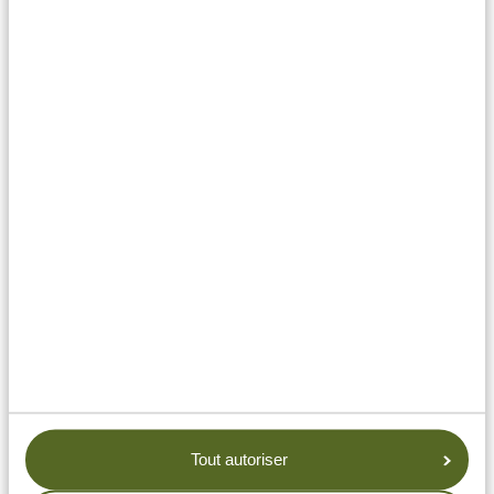
Déjeuner
Le déjeuner à emporter comporte généralement un
sandwich, une salade de pâtes, des pommes de terre,
des fruits, un muffin et une boisson.
Tout autoriser