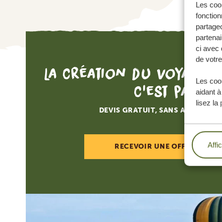
Les cook
fonction
partageo
partenai
ci avec 
de votre
La création du voyage d
Les cook
c'est par ici
aidant à
lisez la
DEVIS GRATUIT, SANS AUCUNE O
Affi
RECEVOIR UNE OFFRE SUR M