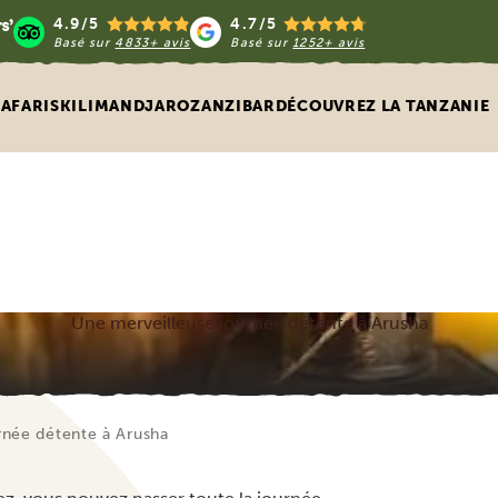
4.9/5
4.7/5
Basé sur
4833+ avis
Basé sur
1252+ avis
SAFARIS
KILIMANDJARO
ZANZIBAR
DÉCOUVREZ LA TANZANIE
Une merveilleuse journée détente à Arusha
rnée détente à Arusha