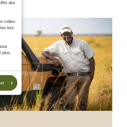
ffrir des
r celles-
ées lors
nous
 plus,
ser