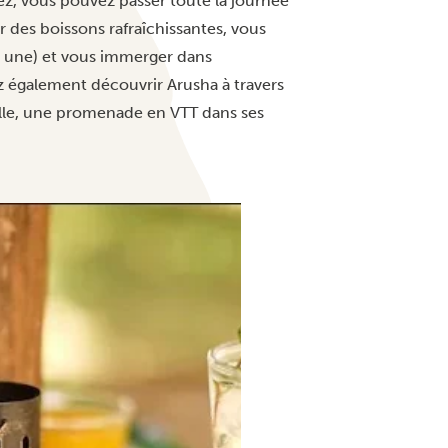
tez, vous pouvez passer toute la journée
r des boissons rafraîchissantes, vous
de une) et vous immerger dans
z également découvrir Arusha à travers
 ville, une promenade en VTT dans ses