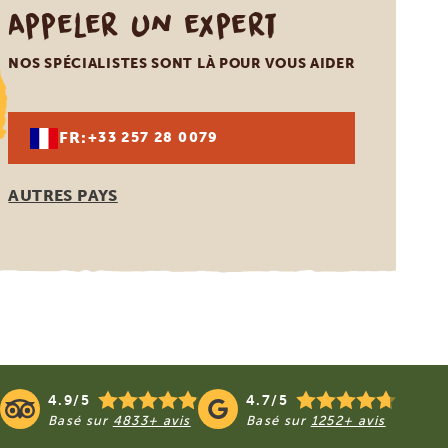
Appeler un expert
NOS SPÉCIALISTES SONT LÀ POUR VOUS AIDER
FR:
+33 257 28 0079
AUTRES PAYS
4.9/5
4.7/5
Basé sur
4833+ avis
Basé sur
1252+ avis