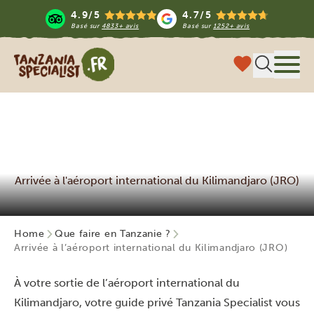
4.9/5
4.7/5
Basé sur
4833+ avis
Basé sur
1252+ avis
Tanzania Specialist
Menu
Arrivée à l'aéroport international du Kilimandjaro (JRO)
Home
Que faire en Tanzanie ?
Arrivée à l’aéroport international du Kilimandjaro (JRO)
À votre sortie de l’aéroport international du
Kilimandjaro, votre guide privé Tanzania Specialist vous