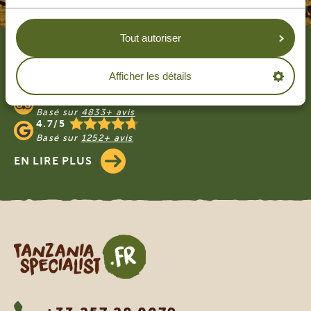
Footer
Tout autoriser
NOS CLIENTS PARLENT DE TANZANIA
Afficher les détails
SPECIALIST
4.9/5
Basé sur
4833+ avis
4.7/5
Basé sur
1252+ avis
EN LIRE PLUS
Tanzania Specialist