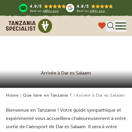
4.9/5
4.8/5
Basé sur
4880+ avis
Basé sur
1265+ avis
Tanzania Specialist
Menu
Arrivée à Dar es Salaam
Home
Que faire en Tanzanie ?
Arrivée à Dar es Salaam
Bienvenue en Tanzanie ! Votre guide sympathique et
expérimenté vous accueillera chaleureusement à votre
sortie de l’aéroport de Dar es Salaam. Il sera à votre