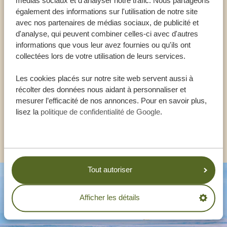
médias sociaux et d'analyser notre trafic. Nous partageons
également des informations sur l'utilisation de notre site
Appeler un expert
avec nos partenaires de médias sociaux, de publicité et
d'analyse, qui peuvent combiner celles-ci avec d'autres
informations que vous leur avez fournies ou qu'ils ont
NOS SPÉCIALISTES SONT LÀ POUR VOUS
collectées lors de votre utilisation de leurs services.
AIDER
Les cookies placés sur notre site web servent aussi à
récolter des données nous aidant à personnaliser et
mesurer l’efficacité de nos annonces. Pour en savoir plus,
FR:
+33 257 28 0079
lisez la
politique de confidentialité de Google
.
AUTRES PAYS
Tout autoriser
Afficher les détails