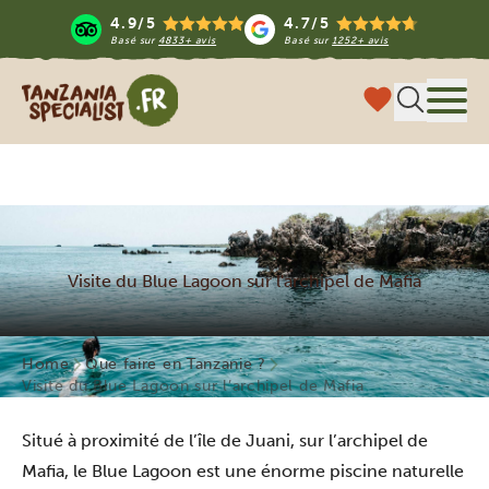
4.9/5
4.7/5
Basé sur
4833+ avis
Basé sur
1252+ avis
Tanzania Specialist
Menu
Visite du Blue Lagoon sur l'archipel de Mafia
Home
Que faire en Tanzanie ?
Visite du Blue Lagoon sur l’archipel de Mafia
Situé à proximité de l’île de Juani, sur l’archipel de
Mafia, le Blue Lagoon est une énorme piscine naturelle