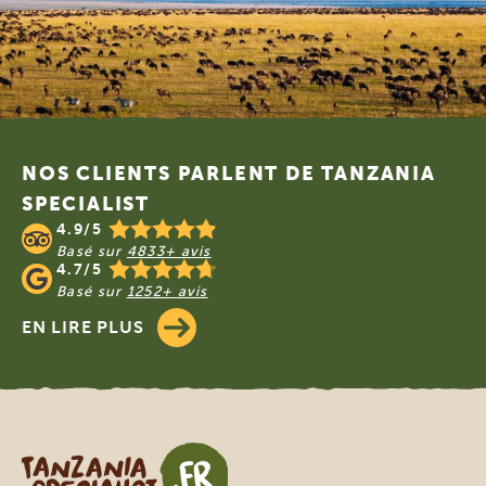
Footer
NOS CLIENTS PARLENT DE TANZANIA
SPECIALIST
4.9/5
Basé sur
4833+ avis
4.7/5
Basé sur
1252+ avis
EN LIRE PLUS
Tanzania Specialist