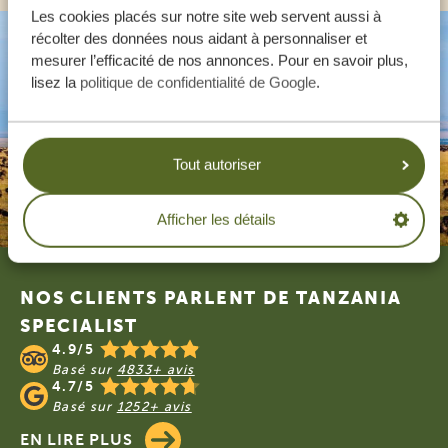
Les cookies placés sur notre site web servent aussi à
récolter des données nous aidant à personnaliser et
mesurer l’efficacité de nos annonces. Pour en savoir plus,
lisez la
politique de confidentialité de Google
.
Tout autoriser
Afficher les détails
Footer
NOS CLIENTS PARLENT DE TANZANIA
SPECIALIST
4.9/5
Basé sur
4833+ avis
4.7/5
Basé sur
1252+ avis
EN LIRE PLUS