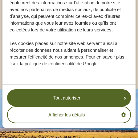
Appeler un expert
également des informations sur l'utilisation de notre site
avec nos partenaires de médias sociaux, de publicité et
d'analyse, qui peuvent combiner celles-ci avec d'autres
NOS SPÉCIALISTES SONT LÀ POUR VOUS
informations que vous leur avez fournies ou qu'ils ont
AIDER
collectées lors de votre utilisation de leurs services.
Les cookies placés sur notre site web servent aussi à
récolter des données nous aidant à personnaliser et
FR:
+33 257 28 0079
mesurer l’efficacité de nos annonces. Pour en savoir plus,
lisez la
politique de confidentialité de Google
.
AUTRES PAYS
Tout autoriser
Afficher les détails