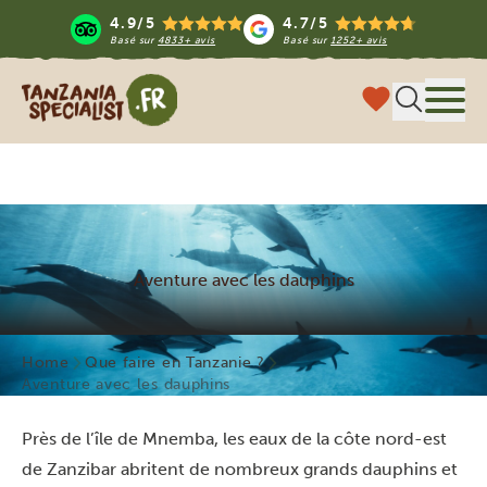
4.9/5
4.7/5
Basé sur
4833+ avis
Basé sur
1252+ avis
Tanzania Specialist
Menu
Aventure avec les dauphins
Home
Que faire en Tanzanie ?
Aventure avec les dauphins
Près de l’île de Mnemba, les eaux de la côte nord-est
de Zanzibar abritent de nombreux grands dauphins et