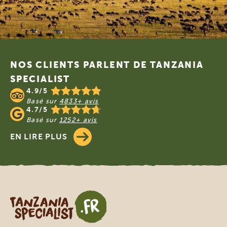
Footer
NOS CLIENTS PARLENT DE TANZANIA
SPECIALIST
4.9/5
Basé sur
4833+ avis
4.7/5
Basé sur
1252+ avis
EN LIRE PLUS
Tanzania Specialist