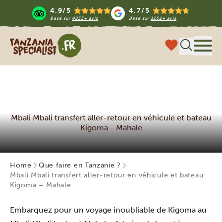
4.9/5
4.7/5
Basé sur
4833+ avis
Basé sur
1252+ avis
Tanzania Specialist
Menu
Mbali Mbali transfert aller-retour en véhicule et bateau
Kigoma - Mahale
Home
Que faire en Tanzanie ?
Mbali Mbali transfert aller-retour en véhicule et bateau
Kigoma – Mahale
Embarquez pour un voyage inoubliable de Kigoma au