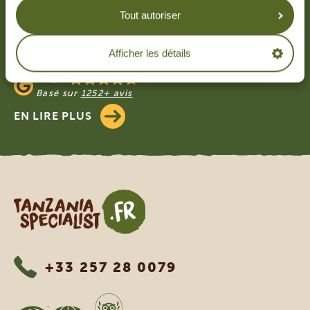
Tout autoriser
NOS CLIENTS PARLENT DE TANZANIA
SPECIALIST
Afficher les détails
4.9/5
Basé sur
4833+ avis
4.7/5
Basé sur
1252+ avis
EN LIRE PLUS
Tanzania Specialist
+33 257 28 0079