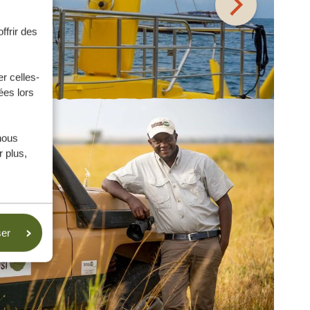
ffrir des
r celles-
ées lors
nous
 plus,
ser