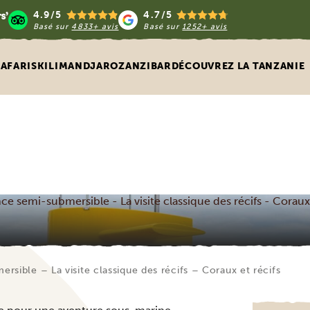
4.9/5
4.7/5
Basé sur
4833+ avis
Basé sur
1252+ avis
SAFARIS
KILIMANDJARO
ZANZIBAR
DÉCOUVREZ LA TANZANIE
ce semi-submersible - La visite classique des récifs - Coraux 
rsible – La visite classique des récifs – Coraux et récifs