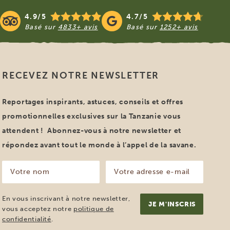
4.9/5
4.7/5
Basé sur
4833+ avis
Basé sur
1252+ avis
RECEVEZ NOTRE NEWSLETTER
Reportages inspirants, astuces, conseils et offres
promotionnelles exclusives sur la Tanzanie vous
attendent ! Abonnez-vous à notre newsletter et
répondez avant tout le monde à l’appel de la savane.
Votre
Votre
nom
adresse
e-
(Nécessaire)
mail
En vous inscrivant à notre newsletter,
(Nécessaire)
vous acceptez notre
politique de
confidentialité
.