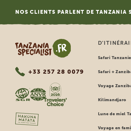
Footer
NOS CLIENTS PARLENT DE TANZANIA 
Tanzania Specialist
D’ITINÉRA
Safari Tanzani
+33 257 28 0079
Safari + Zanzib
Voyage Zanzib
Kilimandjaro
Lune de miel T
Voyage en fami