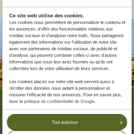
AUTRES PAYS
Ce site web utilise des cookies.
Les cookies nous permettent de personnaliser le contenu et
les annonces, d'offrir des fonctionnalités relatives aux
médias sociaux et d'analyser notre trafic. Nous partageons
également des informations sur l'utilisation de notre site
avec nos partenaires de médias sociaux, de publicité et
d'analyse, qui peuvent combiner celles-ci avec d'autres
informations que vous leur avez fournies ou qu'ils ont
collectées lors de votre utilisation de leurs services.
Les cookies placés sur notre site web servent aussi à
récolter des données nous aidant à personnaliser et
Footer
mesurer l’efficacité de nos annonces. Pour en savoir plus,
lisez la
politique de confidentialité de Google
.
NOS CLIENTS PARLENT DE TANZANIA
SPECIALIST
4.9/5
Tout autoriser
Basé sur
4833+ avis
4.7/5