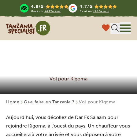
4.9/5
4.7/5
Basé sur
4833+ avis
Basé sur
1252+ avis
Tanzania Specialist
Menu
Vol pour Kigoma
Home
Que faire en Tanzanie ?
Vol pour Kigoma
Aujourd’hui, vous décollez de Dar Es Salaam pour
rejoindre Kigoma, à l’ouest du pays. Un chauffeur vous
accueillera à votre arrivée et vous déposera à votre