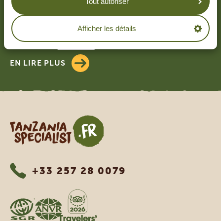
Tout autoriser
SPECIALIST
4.9/5
Afficher les détails
Basé sur
4833+ avis
4.7/5
Basé sur
1252+ avis
EN LIRE PLUS
Tanzania Specialist
+33 257 28 0079