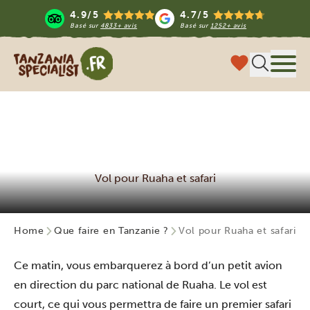
4.9/5
4.7/5
Basé sur
4833+ avis
Basé sur
1252+ avis
Tanzania Specialist
Menu
Vol pour Ruaha et safari
Home
Que faire en Tanzanie ?
Vol pour Ruaha et safari
Ce matin, vous embarquerez à bord d’un petit avion
en direction du parc national de Ruaha. Le vol est
court, ce qui vous permettra de faire un premier safari