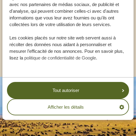
avec nos partenaires de médias sociaux, de publicité et
NOS SPÉCIALISTES SONT LÀ POUR VOUS
d'analyse, qui peuvent combiner celles-ci avec d'autres
AIDER
informations que vous leur avez fournies ou qu'ils ont
collectées lors de votre utilisation de leurs services.
Les cookies placés sur notre site web servent aussi à
FR:
+33 257 28 0079
récolter des données nous aidant à personnaliser et
mesurer l’efficacité de nos annonces. Pour en savoir plus,
lisez la
politique de confidentialité de Google
.
AUTRES PAYS
Tout autoriser
Afficher les détails