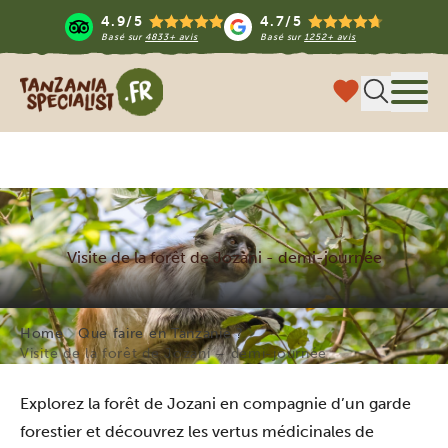
4.9/5
4.7/5
Basé sur
4833+ avis
Basé sur
1252+ avis
Tanzania Specialist
Menu
Visite de la forêt de Jozani - demi-journée
Home
Que faire en Tanzanie ?
Visite de la forêt de Jozani – demi-journée
Explorez la forêt de Jozani en compagnie d’un garde
forestier et découvrez les vertus médicinales de