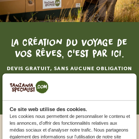
La création du voyage de
vos rêves, c'est par ici.
DEVIS GRATUIT, SANS AUCUNE OBLIGATION
RECEVOIR UNE OFFRE SUR MESURE
Ce site web utilise des cookies.
Les cookies nous permettent de personnaliser le contenu et
les annonces, d'offrir des fonctionnalités relatives aux
médias sociaux et d'analyser notre trafic. Nous partageons
Appeler un expert
également des informations sur l'utilisation de notre site