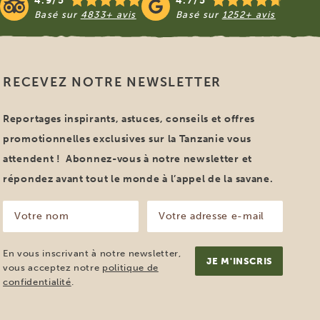
4.9/5
4.7/5
Basé sur
4833+ avis
Basé sur
1252+ avis
RECEVEZ NOTRE NEWSLETTER
Reportages inspirants, astuces, conseils et offres
promotionnelles exclusives sur la Tanzanie vous
attendent ! Abonnez-vous à notre newsletter et
répondez avant tout le monde à l’appel de la savane.
Votre
Votre
nom
adresse
e-
(Nécessaire)
mail
En vous inscrivant à notre newsletter,
(Nécessaire)
vous acceptez notre
politique de
confidentialité
.