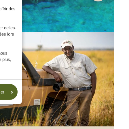
ffrir des
r celles-
ées lors
nous
 plus,
ser