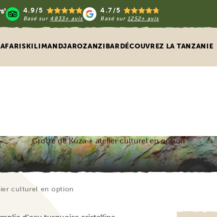
4.9/5
4.7/5
Basé sur
4833+ avis
Basé sur
1252+ avis
SAFARIS
KILIMANDJARO
ZANZIBAR
DÉCOUVREZ LA TANZANIE
Grotte de Kuza + atelier culturel en option
ier culturel en option