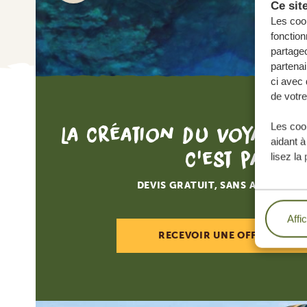
Ce sit
Les cook
fonction
partageo
partenai
ci avec 
de votre
La création du voyage d
Les cook
aidant à
c'est par ici
lisez la
DEVIS GRATUIT, SANS AUCUNE O
Affi
RECEVOIR UNE OFFRE SUR M