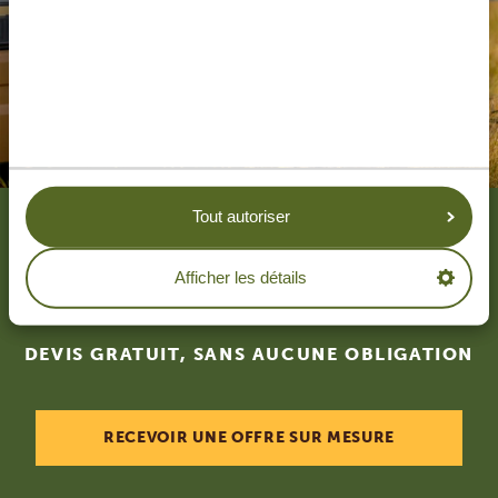
Tout autoriser
La création du voyage de
Afficher les détails
vos rêves, c'est par ici.
DEVIS GRATUIT, SANS AUCUNE OBLIGATION
RECEVOIR UNE OFFRE SUR MESURE