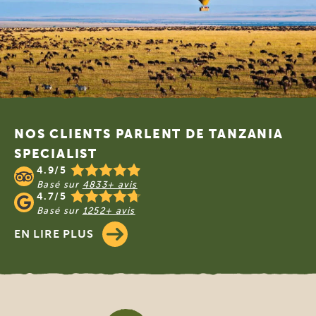
Footer
NOS CLIENTS PARLENT DE TANZANIA
SPECIALIST
4.9/5
Basé sur
4833+ avis
4.7/5
Basé sur
1252+ avis
EN LIRE PLUS