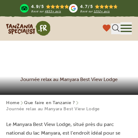
4.9/5
4.7/5
Basé sur
4833+ avis
Basé sur
1252+ avis
Tanzania Specialist
Menu
Journée relax au Manyara Best View Lodge
Home
Que faire en Tanzanie ?
Journée relax au Manyara Best View Lodge
Le Manyara Best View Lodge, situé près du parc
national du lac Manyara, est l’endroit idéal pour se