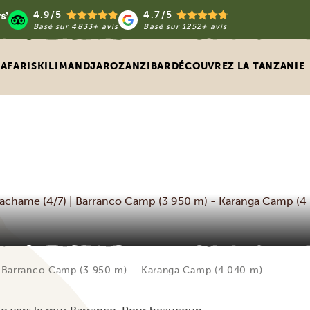
4.9/5
4.7/5
Basé sur
4833+ avis
Basé sur
1252+ avis
SAFARIS
KILIMANDJARO
ZANZIBAR
DÉCOUVREZ LA TANZANIE
achame (4/7) | Barranco Camp (3 950 m) - Karanga Camp (4
| Barranco Camp (3 950 m) – Karanga Camp (4 040 m)