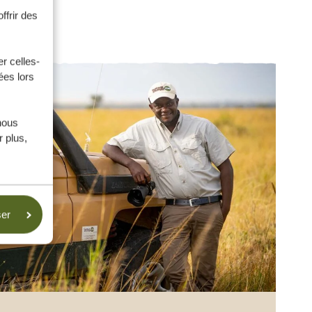
ffrir des
r celles-
ées lors
nous
 plus,
ser