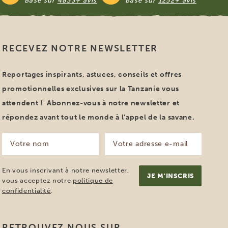
Basé sur
4833+ avis
Basé sur
1252+ avis
RECEVEZ NOTRE NEWSLETTER
Reportages inspirants, astuces, conseils et offres
promotionnelles exclusives sur la Tanzanie vous
attendent ! Abonnez-vous à notre newsletter et
répondez avant tout le monde à l’appel de la savane.
Votre
Votre
nom
adresse
e-
(Nécessaire)
mail
En vous inscrivant à notre newsletter,
(Nécessaire)
vous acceptez notre
politique de
confidentialité
.
RETROUVEZ NOUS SUR