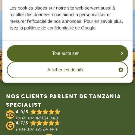
Les cookies placés sur notre site web servent aussi à
récolter des données nous aidant à personnaliser et
mesurer l’efficacité de nos annonces. Pour en savoir plus,
lisez la
politique de confidentialité de Google
.
Tout autoriser
Afficher les détails
Footer
NOS CLIENTS PARLENT DE TANZANIA
SPECIALIST
4.9/5
Basé sur
4833+ avis
4.7/5
Basé sur
1252+ avis