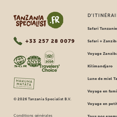
Tanzania Specialist
D’ITINÉRA
Safari Tanzani
+33 257 28 0079
Safari + Zanzib
Voyage Zanzib
Kilimandjaro
Lune de miel T
Voyage en fami
© 2026 Tanzania Specialist B.V.
Voyage en petit
Conditions générales
Tous nos exemp