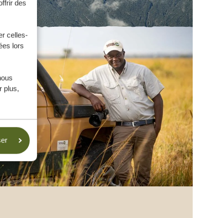
ffrir des
r celles-
ées lors
nous
 plus,
ser