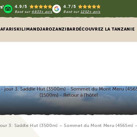
4.9/5
4.7/5
Basé sur
4833+ avis
Basé sur
1252+ avis
SAFARIS
KILIMANDJARO
ZANZIBAR
DÉCOUVREZ LA TANZANIE
 - jour 3: Saddle Hut (3500m) - Sommet du Mont Meru (45
(1500m) - Retour à l'hôtel
jour 3: Saddle Hut (3500m) – Sommet du Mont Meru (4565m) –