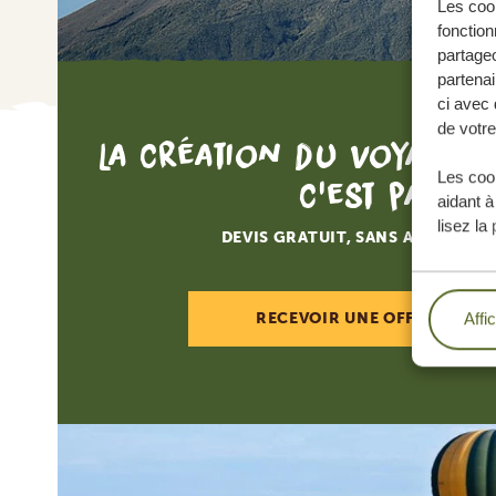
Les cook
fonction
partageo
partenai
ci avec 
de votre
La création du voyage d
Les cook
c'est par ici
aidant à
lisez la
DEVIS GRATUIT, SANS AUCUNE O
Affi
RECEVOIR UNE OFFRE SUR M