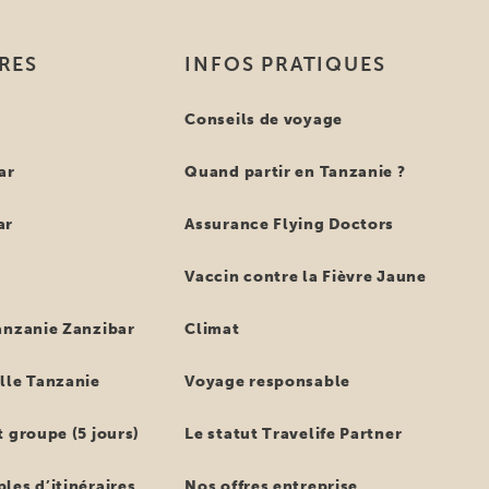
IRES
INFOS PRATIQUES
e
Conseils de voyage
ar
Quand partir en Tanzanie ?
ar
Assurance Flying Doctors
Vaccin contre la Fièvre Jaune
anzanie Zanzibar
Climat
lle Tanzanie
Voyage responsable
 groupe (5 jours)
Le statut Travelife Partner
les d’itinéraires
Nos offres entreprise