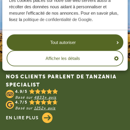
Les cookies placés sur notre site web servent aussi à
récolter des données nous aidant à personnaliser et
mesurer l’efficacité de nos annonces. Pour en savoir plus,
lisez la
politique de confidentialité de Google
.
Tout autoriser
Afficher les détails
Footer
NOS CLIENTS PARLENT DE TANZANIA
SPECIALIST
4.9/5
Basé sur
4833+ avis
4.7/5
Basé sur
1252+ avis
EN LIRE PLUS