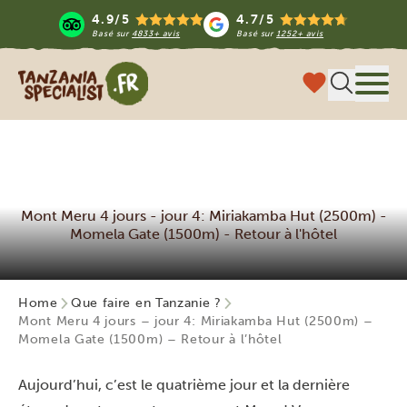
4.9/5
4.7/5
Basé sur
4833+ avis
Basé sur
1252+ avis
Tanzania Specialist
Menu
Mont Meru 4 jours - jour 4: Miriakamba Hut (2500m) -
Momela Gate (1500m) - Retour à l'hôtel
Home
Que faire en Tanzanie ?
Mont Meru 4 jours – jour 4: Miriakamba Hut (2500m) –
Momela Gate (1500m) – Retour à l’hôtel
Aujourd’hui, c’est le quatrième jour et la dernière