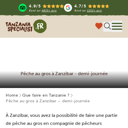
4.9/5
4.7/5
Basé sur
4833+ avis
Basé sur
1252+ avis
Tanzania Specialist
Menu
Pêche au gros à Zanzibar - demi-journée
Home
Que faire en Tanzanie ?
Pêche au gros à Zanzibar – demi-journée
À Zanzibar, vous avez la possibilité de faire une partie
de pêche au gros en compagnie de pêcheurs