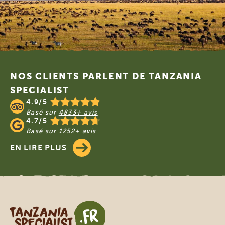
Footer
NOS CLIENTS PARLENT DE TANZANIA
SPECIALIST
4.9/5
Basé sur
4833+ avis
4.7/5
Basé sur
1252+ avis
EN LIRE PLUS
Tanzania Specialist