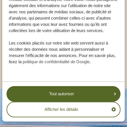
également des informations sur l'utilisation de notre site
Appeler un expert
avec nos partenaires de médias sociaux, de publicité et
d'analyse, qui peuvent combiner celles-ci avec d'autres
informations que vous leur avez fournies ou qu'ils ont
NOS SPÉCIALISTES SONT LÀ POUR VOUS
collectées lors de votre utilisation de leurs services.
AIDER
Les cookies placés sur notre site web servent aussi à
récolter des données nous aidant à personnaliser et
FR:
+33 257 28 0079
mesurer l’efficacité de nos annonces. Pour en savoir plus,
lisez la
politique de confidentialité de Google
.
AUTRES PAYS
Tout autoriser
Afficher les détails