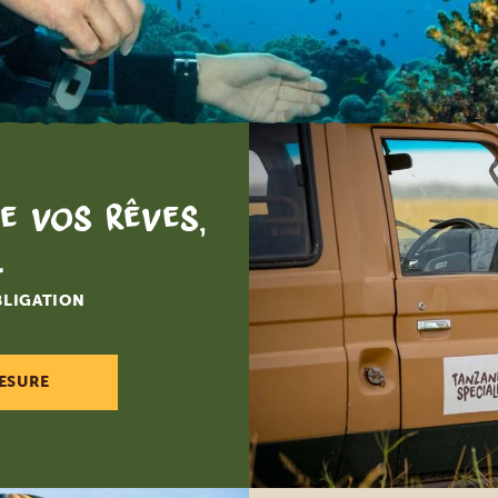
e web utilise des cookies.
ies nous permettent de personnaliser le contenu et les annonces, d'o
nalités relatives aux médias sociaux et d'analyser notre trafic. Nous
ns également des informations sur l'utilisation de notre site avec nos
res de médias sociaux, de publicité et d'analyse, qui peuvent combine
d'autres informations que vous leur avez fournies ou qu'ils ont collect
 utilisation de leurs services.
e vos rêves,
ies placés sur notre site web servent aussi à récolter des données 
 personnaliser et mesurer l’efficacité de nos annonces. Pour en savoir
.
politique de confidentialité de Google
.
BLIGATION
cher les détails
Tout autori
ESURE