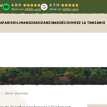
4.9/5
4.7/5
Basé sur
4833+ avis
Basé sur
1252+ avis
SAFARIS
KILIMANDJARO
ZANZIBAR
DÉCOUVREZ LA TANZANIE
Visite de Prison Island - demi-journée
nd – demi-journée