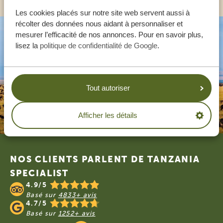
Les cookies placés sur notre site web servent aussi à
récolter des données nous aidant à personnaliser et
mesurer l’efficacité de nos annonces. Pour en savoir plus,
lisez la
politique de confidentialité de Google
.
Tout autoriser
Afficher les détails
Footer
NOS CLIENTS PARLENT DE TANZANIA
SPECIALIST
4.9/5
Basé sur
4833+ avis
4.7/5
Basé sur
1252+ avis