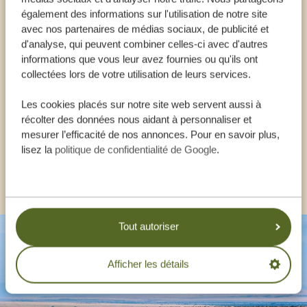
également des informations sur l'utilisation de notre site
Appeler un expert
avec nos partenaires de médias sociaux, de publicité et
d'analyse, qui peuvent combiner celles-ci avec d'autres
informations que vous leur avez fournies ou qu'ils ont
NOS SPÉCIALISTES SONT LÀ POUR VOUS
collectées lors de votre utilisation de leurs services.
AIDER
Les cookies placés sur notre site web servent aussi à
récolter des données nous aidant à personnaliser et
FR:
+33 257 28 0079
mesurer l’efficacité de nos annonces. Pour en savoir plus,
lisez la
politique de confidentialité de Google
.
AUTRES PAYS
Tout autoriser
Afficher les détails