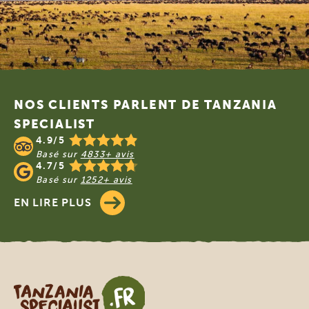
Footer
NOS CLIENTS PARLENT DE TANZANIA
SPECIALIST
4.9/5
Basé sur
4833+ avis
4.7/5
Basé sur
1252+ avis
EN LIRE PLUS
Tanzania Specialist