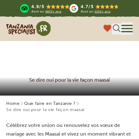
4.9/5
4.7/5
Basé sur
4833+ avis
Basé sur
1252+ avis
Tanzania Specialist
Menu
Se dire oui pour la vie façon maasaï
Home
Que faire en Tanzanie ?
Se dire oui pour la vie façon maasaï
Célébrez votre union ou renouvelez vos vœux de
mariage avec les Maasaï et vivez un moment vibrant et