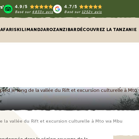
4.9/5
4.7/5
Basé sur
4833+ avis
Basé sur
1252+ avis
SAFARIS
KILIMANDJARO
ZANZIBAR
DÉCOUVREZ LA TANZANIE
à pied le long de la vallée du Rift et excursion culturelle à Mt
de la vallée du Rift et excursion culturelle à Mto wa Mbu