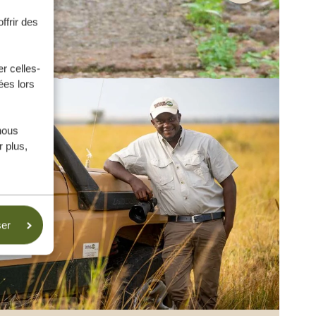
ffrir des
r celles-
ées lors
nous
 plus,
ser