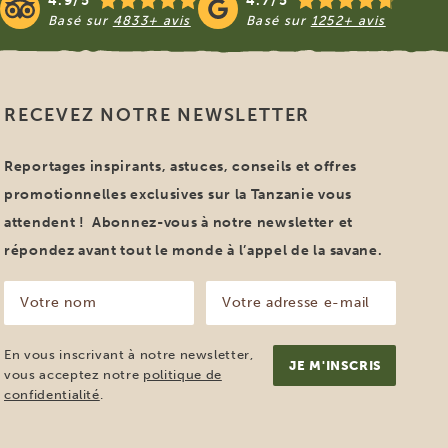
4.9/5
4.7/5
Basé sur
4833+ avis
Basé sur
1252+ avis
RECEVEZ NOTRE NEWSLETTER
Reportages inspirants, astuces, conseils et offres
promotionnelles exclusives sur la Tanzanie vous
attendent ! Abonnez-vous à notre newsletter et
répondez avant tout le monde à l’appel de la savane.
Votre
Votre
nom
adresse
e-
(Nécessaire)
mail
En vous inscrivant à notre newsletter,
(Nécessaire)
vous acceptez notre
politique de
confidentialité
.