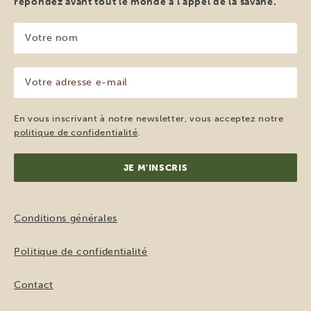
répondez avant tout le monde à l’appel de la savane.
Votre
nom
(Nécessaire)
Votre
adresse
e-
mail
En vous inscrivant à notre newsletter, vous acceptez notre
(Nécessaire)
politique de confidentialité
.
Conditions générales
Politique de confidentialité
Contact