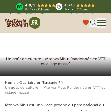
4.9/5
4.7/5
Basé sur
4833+ avis
Basé sur
1252+ avis
Tanzania Specialist
Menu
Un goût de culture - Mto wa Mbu: Randonnée en VTT
et village maasaï
Home
Que faire en Tanzanie ?
Un goût de culture – Mto wa Mbu: Randonnée en VTT et
village maasaï
Mto wa Mbu est un village proche du parc national du