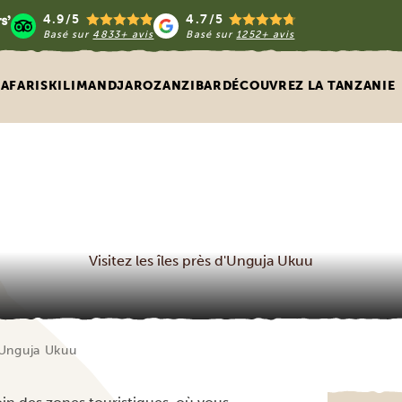
4.9/5
4.7/5
Basé sur
4833+ avis
Basé sur
1252+ avis
SAFARIS
KILIMANDJARO
ZANZIBAR
DÉCOUVREZ LA TANZANIE
Visitez les îles près d'Unguja Ukuu
d’Unguja Ukuu