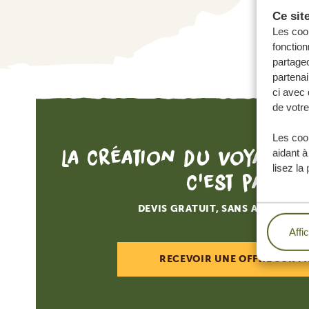
Ce sit
Les cook
fonction
partageo
partenai
ci avec 
de votre
Les cook
La création du voyage d
aidant à
lisez la
c'est par ici
DEVIS GRATUIT, SANS AUCUNE O
Affi
RECEVOIR UNE OFFRE SUR M