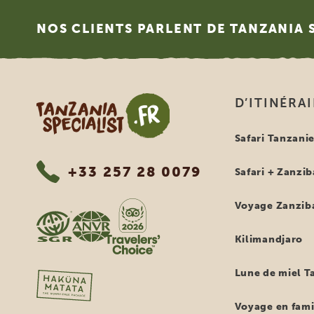
Footer
NOS CLIENTS PARLENT DE TANZANIA 
Tanzania Specialist
D’ITINÉRA
Safari Tanzani
+33 257 28 0079
Safari + Zanzib
Voyage Zanzib
Kilimandjaro
Lune de miel T
Voyage en fami