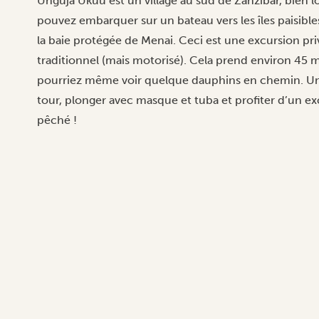
Unguja Ukuu est un village au sud de Zanzibar, bien l
pouvez embarquer sur un bateau vers les îles paisib
la baie protégée de Menai. Ceci est une excursion pr
traditionnel (mais motorisé). Cela prend environ 45 mi
pourriez même voir quelque dauphins en chemin. Une 
tour, plonger avec masque et tuba et profiter d’un e
pêché !