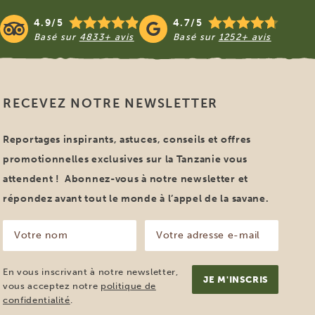
4.9/5
4.7/5
Basé sur
4833+ avis
Basé sur
1252+ avis
RECEVEZ NOTRE NEWSLETTER
Reportages inspirants, astuces, conseils et offres
promotionnelles exclusives sur la Tanzanie vous
attendent ! Abonnez-vous à notre newsletter et
répondez avant tout le monde à l’appel de la savane.
Votre
Votre
nom
adresse
e-
(Nécessaire)
mail
En vous inscrivant à notre newsletter,
(Nécessaire)
vous acceptez notre
politique de
confidentialité
.