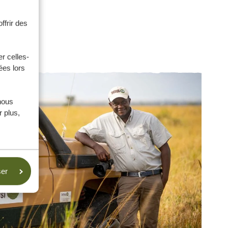
ffrir des
r celles-
ées lors
nous
 plus,
ser