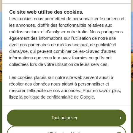
Ce site web utilise des cookies.
Les cookies nous permettent de personnaliser le contenu et
les annonces, d'offrir des fonctionnalités relatives aux
médias sociaux et d'analyser notre trafic. Nous partageons
également des informations sur l'utilisation de notre site
avec nos partenaires de médias sociaux, de publicité et
d'analyse, qui peuvent combiner celles-ci avec d'autres
informations que vous leur avez fournies ou qu'ils ont
collectées lors de votre utilisation de leurs services.
Les cookies placés sur notre site web servent aussi à
Footer
récolter des données nous aidant à personnaliser et
mesurer l’efficacité de nos annonces. Pour en savoir plus,
NOS CLIENTS PARLENT DE TANZANIA
lisez la
politique de confidentialité de Google
.
SPECIALIST
4.9/5
Tout autoriser
Basé sur
4833+ avis
4.7/5
Basé sur
1252+ avis