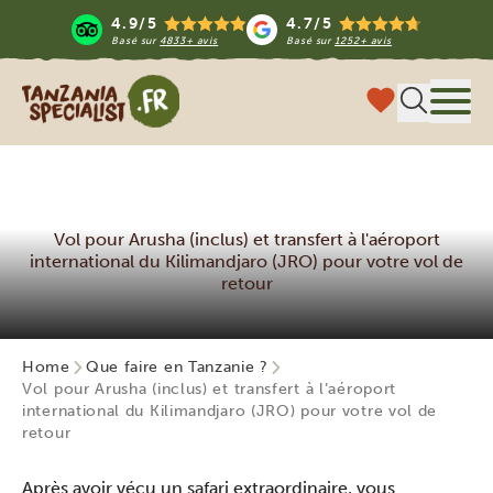
4.9/5
4.7/5
Basé sur
4833+ avis
Basé sur
1252+ avis
Tanzania Specialist
Menu
Vol pour Arusha (inclus) et transfert à l'aéroport
international du Kilimandjaro (JRO) pour votre vol de
retour
Home
Que faire en Tanzanie ?
Vol pour Arusha (inclus) et transfert à l’aéroport
international du Kilimandjaro (JRO) pour votre vol de
retour
Après avoir vécu un safari extraordinaire, vous