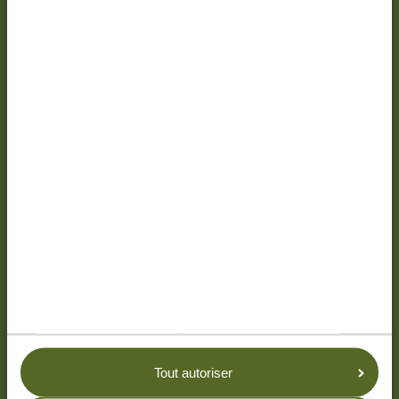
20-02-26
Rencontrez Tyo : traductrice
et éditrice chez Tanzania
Tout autoriser
Specialist