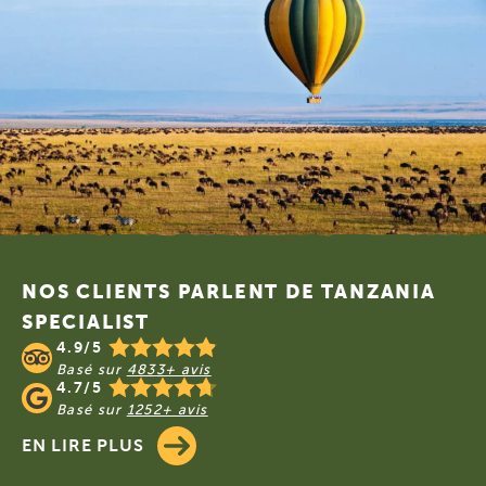
Footer
NOS CLIENTS PARLENT DE TANZANIA
SPECIALIST
4.9/5
Basé sur
4833+ avis
4.7/5
Basé sur
1252+ avis
EN LIRE PLUS