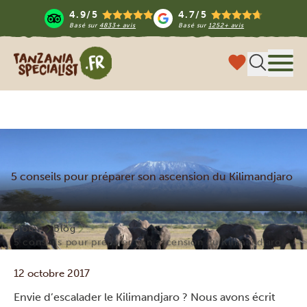
4.9/5
4.7/5
Basé sur
4833+ avis
Basé sur
1252+ avis
Tanzania Specialist
Menu
5 conseils pour préparer son ascension du Kilimandjaro
Home
Blog
5 conseils pour préparer son ascension du Kilimandjaro
12 octobre 2017
Envie d’escalader le Kilimandjaro ? Nous avons écrit