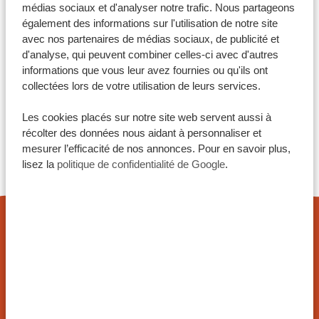
médias sociaux et d'analyser notre trafic. Nous partageons
également des informations sur l'utilisation de notre site
avec nos partenaires de médias sociaux, de publicité et
d'analyse, qui peuvent combiner celles-ci avec d'autres
FAITES DU VOYAGE DE VOS
informations que vous leur avez fournies ou qu'ils ont
RÊVES UNE RÉALITÉ AVEC
collectées lors de votre utilisation de leurs services.
TANZANIA SPECIALIST
Les cookies placés sur notre site web servent aussi à
4.9/5
récolter des données nous aidant à personnaliser et
mesurer l’efficacité de nos annonces. Pour en savoir plus,
Basé sur
4833+ avis
lisez la
politique de confidentialité de Google
.
4.7/5
Basé sur
1252+ avis
VOTRE DEVIS DE VOYAGE SUR MESURE
Tous les voyages que nous organisons sont privés
et composés sur mesure, afin de vous faire passer
un séjour unique et inoubliable.