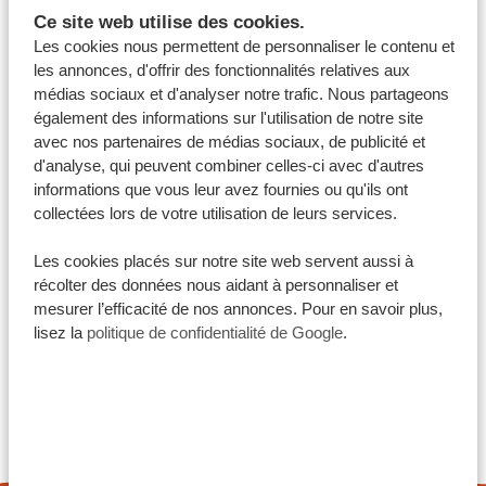
Ce site web utilise des cookies.
de rêve une réalité !
Les cookies nous permettent de personnaliser le contenu et
Découvrez tous nos
circuits en Tanzanie
les annonces, d'offrir des fonctionnalités relatives aux
médias sociaux et d'analyser notre trafic. Nous partageons
également des informations sur l'utilisation de notre site
avec nos partenaires de médias sociaux, de publicité et
d'analyse, qui peuvent combiner celles-ci avec d'autres
Partagez cet article:
informations que vous leur avez fournies ou qu'ils ont
collectées lors de votre utilisation de leurs services.
Les cookies placés sur notre site web servent aussi à
FAITES DU VOYAGE DE VOS
récolter des données nous aidant à personnaliser et
RÊVES UNE RÉALITÉ AVEC
mesurer l’efficacité de nos annonces. Pour en savoir plus,
lisez la
politique de confidentialité de Google
.
TANZANIA SPECIALIST
4.9/5
Basé sur
4833+ avis
4.7/5
Basé sur
1252+ avis