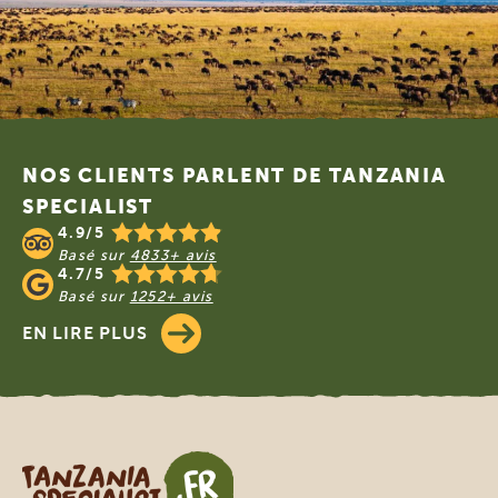
Footer
NOS CLIENTS PARLENT DE TANZANIA
SPECIALIST
4.9/5
Basé sur
4833+ avis
4.7/5
Basé sur
1252+ avis
EN LIRE PLUS
Tanzania Specialist