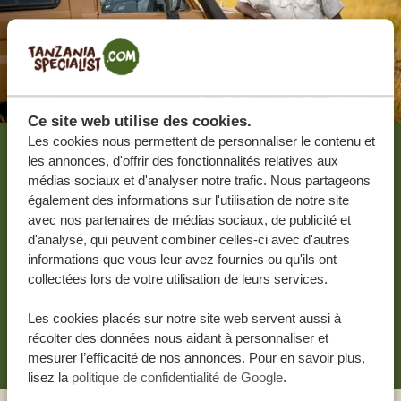
Ce site web utilise des cookies.
Les cookies nous permettent de personnaliser le contenu et
les annonces, d'offrir des fonctionnalités relatives aux
La création du voyage de
médias sociaux et d'analyser notre trafic. Nous partageons
vos rêves, c'est par ici.
également des informations sur l'utilisation de notre site
avec nos partenaires de médias sociaux, de publicité et
d'analyse, qui peuvent combiner celles-ci avec d'autres
DEVIS GRATUIT, SANS AUCUNE OBLIGATION
informations que vous leur avez fournies ou qu'ils ont
collectées lors de votre utilisation de leurs services.
Les cookies placés sur notre site web servent aussi à
RECEVOIR UNE OFFRE SUR MESURE
récolter des données nous aidant à personnaliser et
mesurer l’efficacité de nos annonces. Pour en savoir plus,
lisez la
politique de confidentialité de Google
.